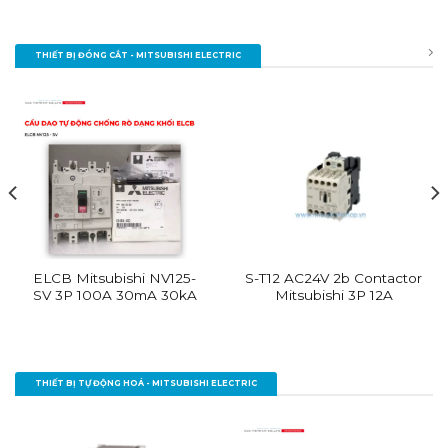
THIẾT BỊ ĐÓNG CẮT - MITSUBISHI ELECTRIC
ELCB Mitsubishi NV125-
S-T12 AC24V 2b Contactor
SV 3P 100A 30mA 30kA
Mitsubishi 3P 12A
THIẾT BỊ TỰ ĐỘNG HOÁ - MITSUBISHI ELECTRIC