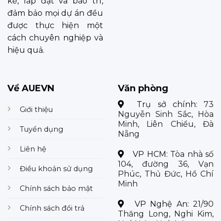
kế, lắp đặt và bảo trì,
đảm bảo mọi dự án đều
được thực hiện một
cách chuyên nghiệp và
hiệu quả.
Về AUEVN
Văn phòng
Trụ sở chính:
73
Giới thiệu
Nguyễn Sinh Sắc, Hòa
Minh, Liên Chiểu, Đà
Tuyển dụng
Nẵng
Liên hệ
VP HCM:
Tòa nhà số
104, đường 36, Vạn
Điều khoản sử dụng
Phúc, Thủ Đức, Hồ Chí
Minh
Chính sách bảo mật
VP Nghệ An:
21/90
Chính sách đổi trả
Thăng Long, Nghi Kim,