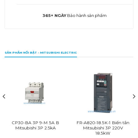
365+ NGÀY
Bảo hành sản phẩm
SẢN PHẨM NỔI BẬT - MITSUBISHI ELECTRIC
CP30-BA 3P 9-M 5A B
FR-A820-18.5K-1 Biến tần
Mitsubishi 3P 2.5kA
Mitsubishi 3P 220V
18.5kW