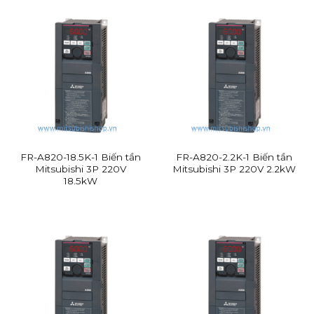
Các dòng sản phẩm của thiết bị tự động hoá Mitsubishi
Ưu điểm của thiết bị tự động hoá
FR-A820-18.5K-1 Biến tần
FR-A820-2.2K-1 Biến tần
Mitsubishi
Mitsubishi 3P 220V
Mitsubishi 3P 220V 2.2kW
18.5kW
Tăng năng suất và hiệu suất:
Các hệ thống tự
động có khả năng làm việc liên tục mà không
cần nghỉ ngơi giúp tối ưu hoá thời gian hoạt
động của nhà máy. Đồng thời, máy móc tự
động có thể thực hiện các công việc phức tạp
và yêu cầu độ chính xác cao hơn so với con n