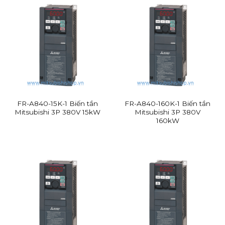
Chi phí đầu tư lớn:
Cần đầu tư một lượng vốn
lớn ban đầu.
Yêu cầu về kỹ thuật cao:
Cần đội ngũ kỹ thuật
có trình độ để thiết kế, vận hành và bảo trì hệ
thống.
Sự thay đổi trong quá trình sản xuất:
Cần linh
hoạt để thích ứng với những thay đổi.
FR-A840-15K-1 Biến tần
FR-A840-160K-1 Biến tần
Hỏi: Những yếu tố nào cần xem xét khi lựa chọn
Mitsubishi 3P 380V 15kW
Mitsubishi 3P 380V
160kW
hệ thống tự động hóa?
Trả lời:
Mục tiêu:
Muốn đạt được gì khi tự động hóa?
(tăng năng suất, cải thiện chất lượng, giảm chi
phí,…)
Ngân sách:
Có bao nhiêu tiền để đầu tư?