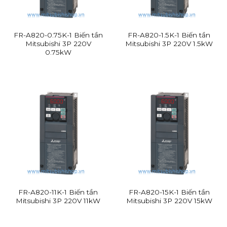
Robot công nghiệp
:
Thực hiện các nhiệm vụ
như hàn, lắp ráp, sơn và kiểm tra chất lượng.
FR-A820-0.75K-1 Biến tần
FR-A820-1.5K-1 Biến tần
Chúng hoạt động với độ chính xác cao và khả
Mitsubishi 3P 220V
Mitsubishi 3P 220V 1.5kW
0.75kW
năng làm việc liên tục giúp tăng hiệu quả và
giảm thiểu lỗi.
Phần mềm kỹ thuật
:
Được sử dụng để thiết
kế, mô phỏng và quản lý các quy trình tự
động hóa. Các phần mềm này giúp doanh
nghiệp tối ưu hóa quy trình sản xuất, dự đoán
và giải quyết các vấn đề tiềm ẩn trước khi
chúng xảy ra.
FR-A820-11K-1 Biến tần
FR-A820-15K-1 Biến tần
Mitsubishi 3P 220V 11kW
Mitsubishi 3P 220V 15kW