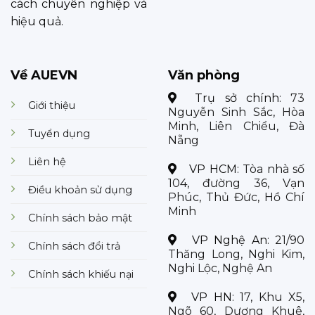
cách chuyên nghiệp và
hiệu quả.
Về AUEVN
Văn phòng
Trụ sở chính:
73
Giới thiệu
Nguyễn Sinh Sắc, Hòa
Minh, Liên Chiểu, Đà
Tuyển dụng
Nẵng
Liên hệ
VP HCM:
Tòa nhà số
104, đường 36, Vạn
Điều khoản sử dụng
Phúc, Thủ Đức, Hồ Chí
Minh
Chính sách bảo mật
VP Nghệ An:
21/90
Chính sách đổi trả
Thăng Long, Nghi Kim,
Nghi Lộc, Nghệ An
Chính sách khiếu nại
VP HN:
17, Khu X5,
Ngõ 60, Dương Khuê,