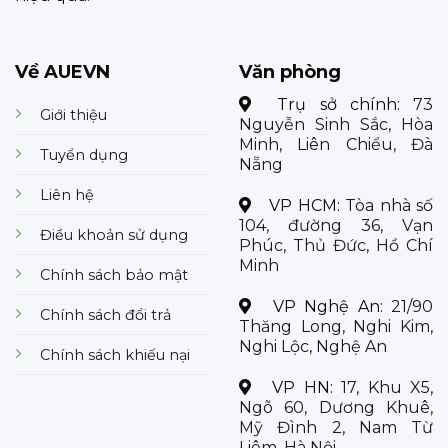
Về AUEVN
Văn phòng
Trụ sở chính:
73
Giới thiệu
Nguyễn Sinh Sắc, Hòa
Minh, Liên Chiểu, Đà
Tuyển dụng
Nẵng
Liên hệ
VP HCM:
Tòa nhà số
104, đường 36, Vạn
Điều khoản sử dụng
Phúc, Thủ Đức, Hồ Chí
Minh
Chính sách bảo mật
VP Nghệ An:
21/90
Chính sách đổi trả
Thăng Long, Nghi Kim,
Nghi Lộc, Nghệ An
Chính sách khiếu nại
VP HN:
17, Khu X5,
Ngõ 60, Dương Khuê,
Mỹ Đình 2, Nam Từ
Liêm, Hà Nội