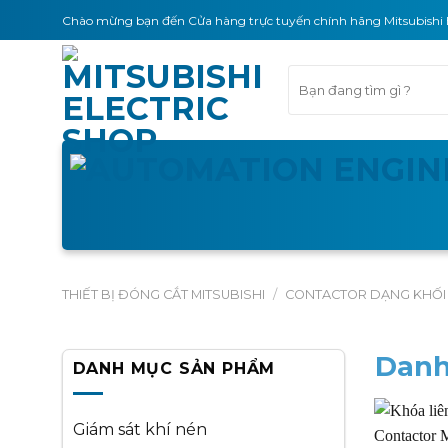
Skip
Chào mừng bạn đến Cửa hàng trực tuyến chính hãng Mitsubishi 
to
content
Tìm
kiếm:
THIẾT BỊ ĐÓNG CẮT MITSUBISHI
/
CONTACTOR DẠNG KHỐI
Danh
DANH MỤC SẢN PHẨM
Giám sát khí nén