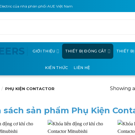
Electric của nhà phân phối AUE Việt Nam
GIỚI THIỆU
THIẾT BỊ ĐÓNG CẮT
THIẾT B
KIẾN THỨC
LIÊN HỆ
Showing al
/
PHỤ KIỆN CONTACTOR
 sách sản phẩm Phụ Kiện Cont