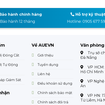
Bảo hành chính hãng
Hỗ trợ kỹ thuậ
Bảo hành 12 tháng
Hotline: 0905 677 5
ẩm
Về AUEVN
Văn phòng
Trụ sở c
Bị Đóng Cắt
Giới thiệu
Đà Nẵng
Bị Tự Động
Tuyển dụng
VP HCM
Hồ Chí Minh
Liên hệ
háp Giám Sát
VP Nghệ
Điều khoản sử dụng
An
nhận
Chính sách bảo mật
VP HN:
1
Từ Liêm, Hà 
Chính sách đổi trả