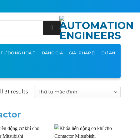
Ị TỰ ĐỘNG HOÁ
BẢNG GIÁ
GIẢI PHÁP
DỰ ÁN
l 31 results
actor