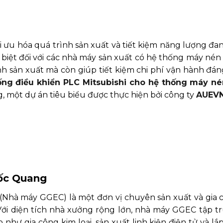
ối ưu hóa quá trình sản xuất và tiết kiệm năng lượng đa
iệt đối với các nhà máy sản xuất có hệ thống máy nén k
h sản xuất mà còn giúp tiết kiệm chi phí vận hành đáng
hống điều khiển PLC Mitsubishi cho hệ thống máy né
một dự án tiêu biểu được thực hiện bởi công ty
AUEV
uốc Quang
hà máy GGEC) là một đơn vị chuyên sản xuất và gia 
Với diện tích nhà xưởng rộng lớn, nhà máy GGEC tập t
như gia công kim loại, sản xuất linh kiện điện tử và lắ