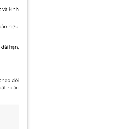
 và kinh
bảo hiệu
dài hạn,
theo dõi
bật hoặc