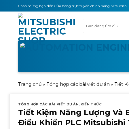
Skip
Chào mừng bạn đến Cửa hàng trực tuyến chính hãng Mitsubishi 
to
content
Tìm
kiếm:
Trang chủ
»
Tổng hợp các bài viết dự án
»
Tiết 
TỔNG HỢP CÁC BÀI VIẾT DỰ ÁN
,
KIẾN THỨC
Tiết Kiệm Năng Lượng Và 
Điều Khiển PLC Mitsubishi