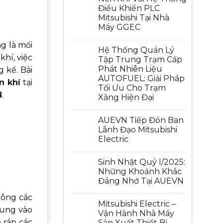
Điều Khiển PLC
Mitsubishi Tại Nhà
Máy GGEC
ng là mối
Hệ Thống Quản Lý
hí, việc
Tập Trung Trạm Cấp
Phát Nhiên Liệu
 kể. Bài
AUTOFUEL: Giải Pháp
n khí
tại
Tối Ưu Cho Trạm
N
.
Xăng Hiện Đại
AUEVN Tiếp Đón Ban
Lãnh Đạo Mitsubishi
Electric
Sinh Nhật Quý I/2025:
Những Khoảnh Khắc
Đáng Nhớ Tại AUEVN
công các
Mitsubishi Electric –
rung vào
Vận Hành Nhà Máy
p ráp các
Sản Xuất Thiết Bị