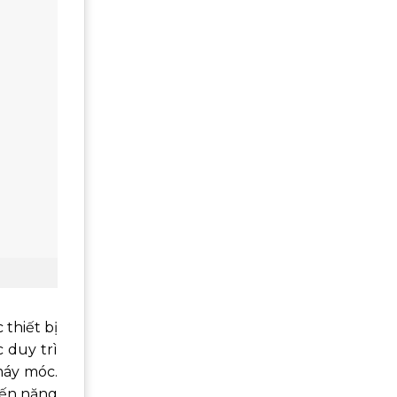
thiết bị
 duy trì
máy móc.
đến năng