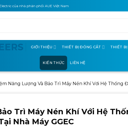
Electric của nhà phân phối AUE Việt Nam
GIỚI THIỆU
THIẾT BỊ ĐÓNG CẮT
THIẾT B
KIẾN THỨC
LIÊN HỆ
Kiệm Năng Lượng Và Bảo Trì Máy Nén Khí Với Hệ Thống Đ
Bảo Trì Máy Nén Khí Với Hệ Th
 Tại Nhà Máy GGEC