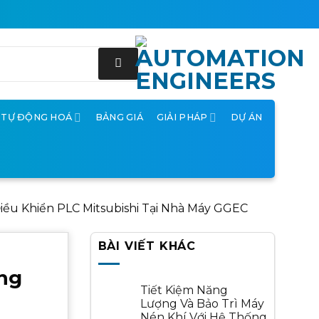
Ị TỰ ĐỘNG HOÁ
BẢNG GIÁ
GIẢI PHÁP
DỰ ÁN
iều Khiển PLC Mitsubishi Tại Nhà Máy GGEC
BÀI VIẾT KHÁC
ống
Tiết Kiệm Năng
Lượng Và Bảo Trì Máy
Nén Khí Với Hệ Thống