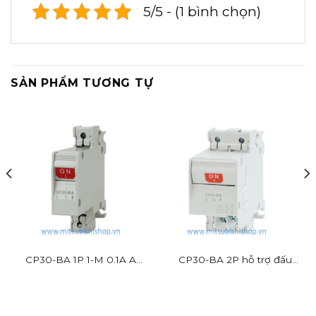
5/5 - (1 bình chọn)
SẢN PHẨM TƯƠNG TỰ
CP30-BA 1P 1-M 0.1A A
CP30-BA 2P hỗ trợ đấu
Mitsubishi 1P 2.5kA
dây nhanh