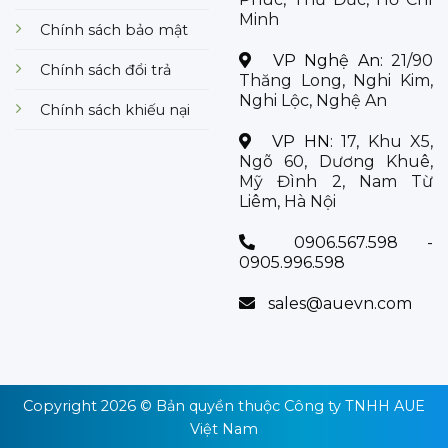
Minh
Chính sách bảo mật
VP Nghệ An:
21/90
Chính sách đổi trả
Thăng Long, Nghi Kim,
Nghi Lộc, Nghệ An
Chính sách khiếu nại
VP HN:
17, Khu X5,
Ngõ 60, Dương Khuê,
Mỹ Đình 2, Nam Từ
Liêm, Hà Nội
0906.567.598 -
0905.996.598
sales@auevn.com
Copyright 2026 © Bản quyền thuộc
Công ty TNHH AUE
Việt Nam