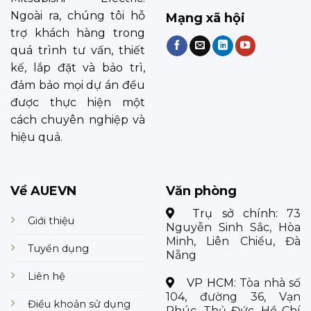
Ngoài ra, chúng tôi hỗ
Mạng xã hội
trợ khách hàng trong
quá trình tư vấn, thiết
kế, lắp đặt và bảo trì,
đảm bảo mọi dự án đều
được thực hiện một
cách chuyên nghiệp và
hiệu quả.
Về AUEVN
Văn phòng
Trụ sở chính:
73
Giới thiệu
Nguyễn Sinh Sắc, Hòa
Minh, Liên Chiểu, Đà
Tuyển dụng
Nẵng
Liên hệ
VP HCM:
Tòa nhà số
104, đường 36, Vạn
Điều khoản sử dụng
Phúc, Thủ Đức, Hồ Chí