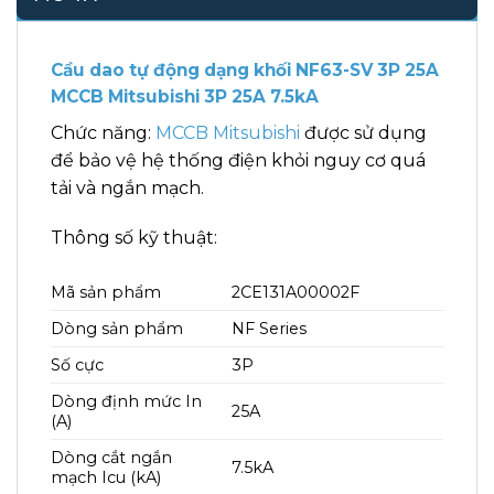
Cầu dao tự động dạng khối NF63-SV 3P 25A
MCCB Mitsubishi 3P 25A 7.5kA
Chức năng:
MCCB Mitsubishi
được sử dụng
để bảo vệ hệ thống điện khỏi nguy cơ quá
tải và ngắn mạch.
Thông số kỹ thuật:
Mã sản phẩm
2CE131A00002F
Dòng sản phẩm
NF Series
Số cực
3P
Dòng định mức In
25A
(A)
Dòng cắt ngắn
7.5kA
mạch Icu (kA)