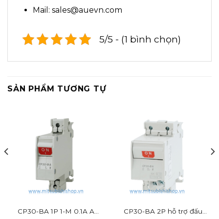
Mail: sales@auevn.com
5/5 - (1 bình chọn)
SẢN PHẨM TƯƠNG TỰ
CP30-BA 1P 1-M 0.1A A
CP30-BA 2P hỗ trợ đấu