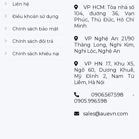
Liên hệ
VP HCM:
Tòa nhà số
104, đường 36, Vạn
Điều khoản sử dụng
Phúc, Thủ Đức, Hồ Chí
Minh
Chính sách bảo mật
VP Nghệ An:
21/90
Chính sách đổi trả
Thăng Long, Nghi Kim,
Nghi Lộc, Nghệ An
Chính sách khiếu nại
VP HN:
17, Khu X5,
Ngõ 60, Dương Khuê,
Mỹ Đình 2, Nam Từ
Liêm, Hà Nội
0906.567.598 -
0905.996.598
sales@auevn.com