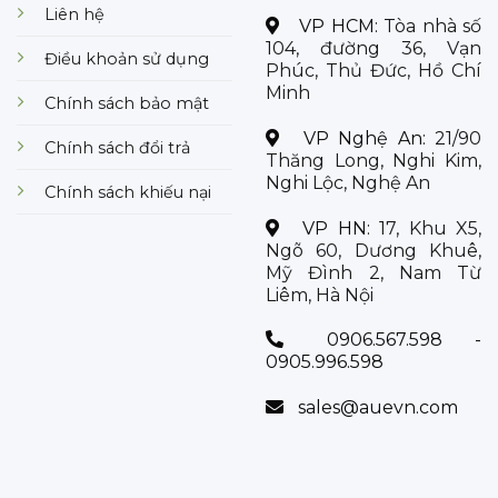
Liên hệ
VP HCM:
Tòa nhà số
104, đường 36, Vạn
Điều khoản sử dụng
Phúc, Thủ Đức, Hồ Chí
Minh
Chính sách bảo mật
VP Nghệ An:
21/90
Chính sách đổi trả
Thăng Long, Nghi Kim,
Nghi Lộc, Nghệ An
Chính sách khiếu nại
VP HN:
17, Khu X5,
Ngõ 60, Dương Khuê,
Mỹ Đình 2, Nam Từ
Liêm, Hà Nội
0906.567.598 -
0905.996.598
sales@auevn.com