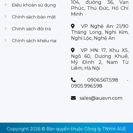
104, đường 36, Vạn
Điều khoản sử dụng
Phúc, Thủ Đức, Hồ Chí
Minh
Chính sách bảo mật
VP Nghệ An:
21/90
Chính sách đổi trả
Thăng Long, Nghi Kim,
Nghi Lộc, Nghệ An
Chính sách khiếu nại
VP HN:
17, Khu X5,
Ngõ 60, Dương Khuê,
Mỹ Đình 2, Nam Từ
Liêm, Hà Nội
0906.567.598 -
0905.996.598
sales@auevn.com
Copyright 2026 © Bản quyền thuộc
Công ty TNHH AUE