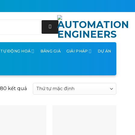
Ị TỰ ĐỘNG HOÁ
BẢNG GIÁ
GIẢI PHÁP
DỰ ÁN
180 kết quả