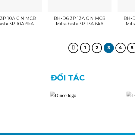
3P 10A C N MCB
BH-D6 3P 13A C N MCB
BH-D
ishi 3P 10A 6kA
Mitsubishi 3P 13A 6kA
Mits
1
2
3
4
5
ĐỐI TÁC