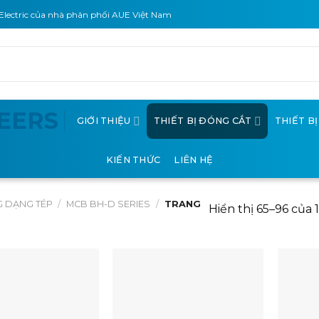
Electric của nhà phân phối AUE Việt Nam
GIỚI THIỆU
THIẾT BỊ ĐÓNG CẮT
THIẾT B
KIẾN THỨC
LIÊN HỆ
G DẠNG TÉP
/
MCB BH-D SERIES
/
TRANG
Hiển thị 65–96 của 