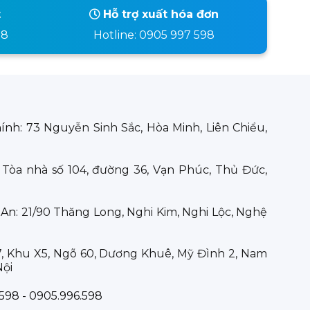
t
Hỗ trợ xuất hóa đơn
98
Hotline: 0905 997 598
hính:
73 Nguyễn Sinh Sắc, Hòa Minh, Liên Chiểu,
:
Tòa nhà số 104, đường 36, Vạn Phúc, Thủ Đức,
 An:
21/90 Thăng Long, Nghi Kim, Nghi Lộc, Nghệ
7, Khu X5, Ngõ 60, Dương Khuê, Mỹ Đình 2, Nam
Nội
598 - 0905.996.598