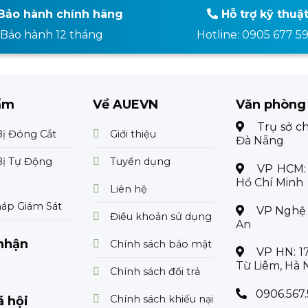
Bảo hành chính hãng
Hỗ trợ kỹ thuậ
Bảo hành 12 tháng
Hotline: 0905 677 5
ẩm
Về AUEVN
Văn phòng
Trụ sở c
Bị Đóng Cắt
Giới thiệu
Đà Nẵng
Bị Tự Động
Tuyển dụng
VP HCM
Hồ Chí Minh
Liên hệ
háp Giám Sát
VP Nghệ
Điều khoản sử dụng
An
nhận
Chính sách bảo mật
VP HN:
1
Từ Liêm, Hà 
Chính sách đổi trả
0906.567.
Chính sách khiếu nại
 hội