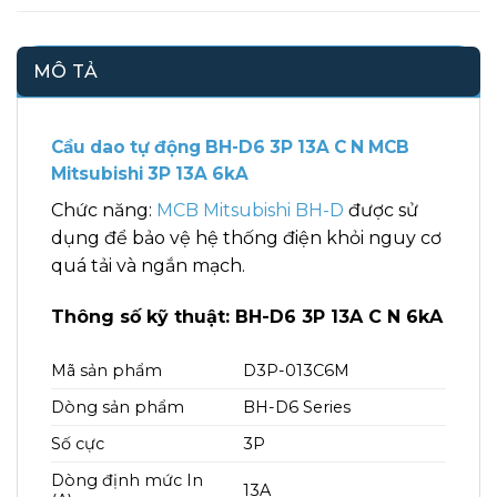
MÔ TẢ
Cầu dao tự động BH-D6 3P 13A C N MCB
Mitsubishi 3P 13A 6kA
Chức năng:
MCB Mitsubishi BH-D
được sử
dụng để bảo vệ hệ thống điện khỏi nguy cơ
quá tải và ngắn mạch.
Thông số kỹ thuật: BH-D6 3P 13A C N 6kA
Mã sản phẩm
D3P-013C6M
Dòng sản phẩm
BH-D6 Series
Số cực
3P
Dòng định mức In
13A