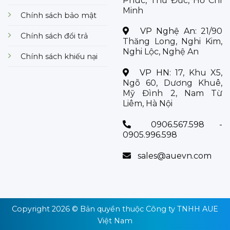
Phúc, Thủ Đức, Hồ Chí
Minh
Chính sách bảo mật
VP Nghệ An:
21/90
Chính sách đổi trả
Thăng Long, Nghi Kim,
Nghi Lộc, Nghệ An
Chính sách khiếu nại
VP HN:
17, Khu X5,
Ngõ 60, Dương Khuê,
Mỹ Đình 2, Nam Từ
Liêm, Hà Nội
0906.567.598 -
0905.996.598
sales@auevn.com
Copyright 2026 © Bản quyền thuộc
Công ty TNHH AUE
Việt Nam