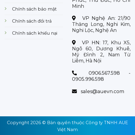
Phúc, Thủ Đức, Hồ Chí
Minh
Chính sách bảo mật
VP Nghệ An:
21/90
Chính sách đổi trả
Thăng Long, Nghi Kim,
Nghi Lộc, Nghệ An
Chính sách khiếu nại
VP HN:
17, Khu X5,
Ngõ 60, Dương Khuê,
Mỹ Đình 2, Nam Từ
Liêm, Hà Nội
0906.567.598 -
0905.996.598
sales@auevn.com
Copyright 2026 © Bản quyền thuộc
Công ty TNHH AUE
Việt Nam