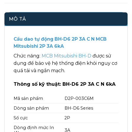
MÔ TẢ
Cầu dao tự động BH-D6 2P 3A C N MCB
Mitsubishi 2P 3A 6kA
Chức năng:
MCB Mitsubishi BH-D
được sử
dụng để bảo vệ hệ thống điện khỏi nguy cơ
quá tải và ngắn mạch.
Thông số kỹ thuật: BH-D6 2P 3A C N 6kA
Mã sản phẩm
D2P-003C6M
Dòng sản phẩm
BH-D6 Series
Số cực
2P
Dòng định mức In
3A