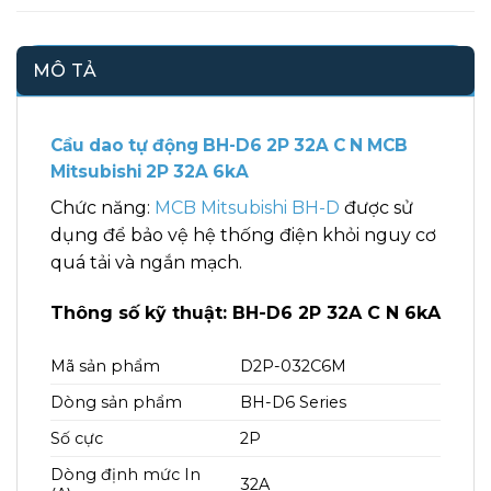
MÔ TẢ
Cầu dao tự động BH-D6 2P 32A C N MCB
Mitsubishi 2P 32A 6kA
Chức năng:
MCB Mitsubishi BH-D
được sử
dụng để bảo vệ hệ thống điện khỏi nguy cơ
quá tải và ngắn mạch.
Thông số kỹ thuật: BH-D6 2P 32A C N 6kA
Mã sản phẩm
D2P-032C6M
Dòng sản phẩm
BH-D6 Series
Số cực
2P
Dòng định mức In
32A