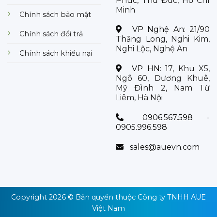
Phúc, Thủ Đức, Hồ Chí
Minh
Chính sách bảo mật
VP Nghệ An:
21/90
Chính sách đổi trả
Thăng Long, Nghi Kim,
Nghi Lộc, Nghệ An
Chính sách khiếu nại
VP HN:
17, Khu X5,
Ngõ 60, Dương Khuê,
Mỹ Đình 2, Nam Từ
Liêm, Hà Nội
0906.567.598 -
0905.996.598
sales@auevn.com
Copyright 2026 © Bản quyền thuộc
Công ty TNHH AUE
Việt Nam