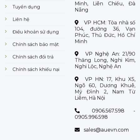
Minh, Liên Chiểu, Đà
Tuyển dụng
Nẵng
Liên hệ
VP HCM:
Tòa nhà số
104, đường 36, Vạn
Điều khoản sử dụng
Phúc, Thủ Đức, Hồ Chí
Minh
Chính sách bảo mật
VP Nghệ An:
21/90
Chính sách đổi trả
Thăng Long, Nghi Kim,
Nghi Lộc, Nghệ An
Chính sách khiếu nại
VP HN:
17, Khu X5,
Ngõ 60, Dương Khuê,
Mỹ Đình 2, Nam Từ
Liêm, Hà Nội
0906.567.598 -
0905.996.598
sales@auevn.com