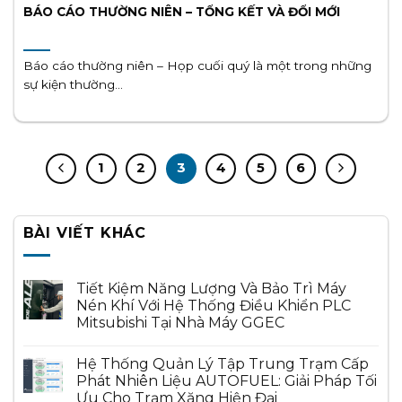
BÁO CÁO THƯỜNG NIÊN – TỔNG KẾT VÀ ĐỔI MỚI
Báo cáo thường niên – Họp cuối quý là một trong những
sự kiện thường...
1
2
3
4
5
6
BÀI VIẾT KHÁC
Tiết Kiệm Năng Lượng Và Bảo Trì Máy
Nén Khí Với Hệ Thống Điều Khiển PLC
Mitsubishi Tại Nhà Máy GGEC
Hệ Thống Quản Lý Tập Trung Trạm Cấp
Phát Nhiên Liệu AUTOFUEL: Giải Pháp Tối
Ưu Cho Trạm Xăng Hiện Đại