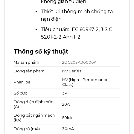
không gian tủ điện
Thiết kế thông minh chống tai
nạn điện
Tiêu chuẩn: IEC 60947-2, JIS C
8201-2-2 Ann.1, 2
Thông số kỹ thuật
Mã sản phẩm
2DG203A00006K
Dòng sản phẩm
NV Series
HV (High – Performance
Phân loại
Class)
Số cực
3P
Dòng điện định mức
20A
(A)
Dòng cắt ngắn mạch
50kA
(kA)
Dòng rò (mA)
30mA