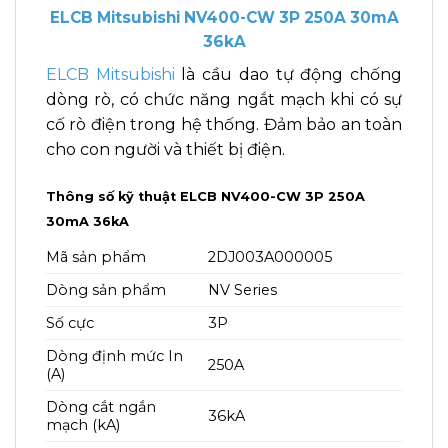
ELCB Mitsubishi NV400-CW 3P 250A 30mA
36kA
ELCB Mitsubishi
là cầu dao tự động chống
dòng rò, có chức năng ngắt mạch khi có sự
cố rò điện trong hệ thống. Đảm bảo an toàn
cho con người và thiết bị điện.
Thông số kỹ thuật ELCB NV400-CW 3P 250A
30mA 36kA
Mã sản phẩm
2DJ003A000005
Dòng sản phẩm
NV Series
Số cực
3P
Dòng định mức In
250A
(A)
Dòng cắt ngắn
36kA
mạch (kA)