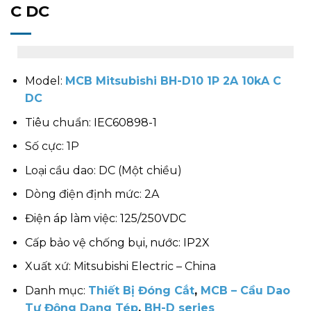
C DC
Model:
MCB Mitsubishi BH-D10 1P 2A 10kA C
DC
Tiêu chuẩn:
IEC60898-1
Số cực: 1P
Loại cầu dao: DC (Một chiều)
Dòng điện định mức: 2A
Điện áp làm việc: 125/250VDC
Cấp bảo vệ chống bụi, nước: IP2X
Xuất xứ: Mitsubishi Electric – China
Danh mục:
Thiết Bị Đóng Cắt
,
MCB – Cầu Dao
Tự Động Dạng Tép
,
BH-D series