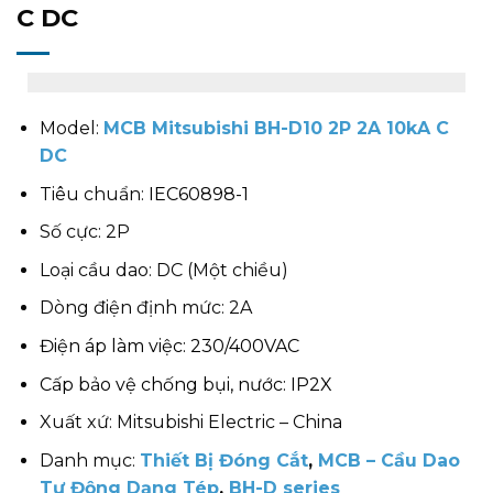
C DC
Model:
MCB Mitsubishi BH-D10 2P 2A 10kA C
DC
Tiêu chuẩn:
IEC60898-1
Số cực: 2P
Loại cầu dao: DC (Một chiều)
Dòng điện định mức: 2A
Điện áp làm việc: 230/400VAC
Cấp bảo vệ chống bụi, nước: IP2X
Xuất xứ: Mitsubishi Electric – China
Danh mục:
Thiết Bị Đóng Cắt
,
MCB – Cầu Dao
Tự Động Dạng Tép
,
BH-D series