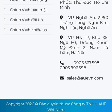
Phúc, Thủ Đức, Hồ Chí
Minh
Chính sách bảo mật
VP Nghệ An:
21/90
Chính sách đổi trả
Thăng Long, Nghi Kim,
Nghi Lộc, Nghệ An
Chính sách khiếu nại
VP HN:
17, Khu X5,
Ngõ 60, Dương Khuê,
Mỹ Đình 2, Nam Từ
Liêm, Hà Nội
0906.567.598 -
0905.996.598
sales@auevn.com
Copyright 2026 © Bản quyền thuộc
Công ty TNHH AUE
Việt Nam