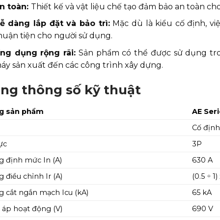
n toàn:
Thiết kế và vật liệu chế tạo đảm bảo an toàn ch
ễ dàng lắp đặt và bảo trì:
Mặc dù là kiểu cố định, việ
huận tiện cho người sử dụng.
ng dụng rộng rãi:
Sản phẩm có thể được sử dụng tron
áy sản xuất đến các công trình xây dựng.
ng thông số kỹ thuật
g sản phẩm
AE Ser
Cố định
ực
3P
 định mức In (A)
630 A
 điều chỉnh Ir (A)
(0.5 ÷ 1)
 cắt ngắn mạch Icu (kA)
65 kA
 áp hoạt động (V)
690 V