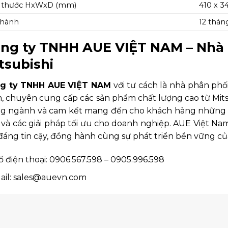
h thước HxWxD (mm)
410 x 3
 hành
12 thán
ng ty TNHH AUE VIỆT NAM – Nhà 
tsubishi
g ty TNHH AUE VIỆT NAM
với tư cách là nhà phân phối
, chuyên cung cấp các sản phẩm chất lượng cao từ Mits
ng ngành và cam kết mang đến cho khách hàng những s
và các giải pháp tối ưu cho doanh nghiệp. AUE Việt Na
đáng tin cậy, đồng hành cùng sự phát triển bền vững củ
ố điện thoại: 0906.567.598 – 0905.996.598
ail: sales@auevn.com