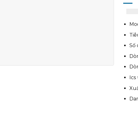
Mod
Tiê
Số 
Dòn
Dòn
Ics
Xuấ
Da