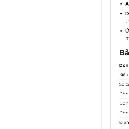
A
D
t
Ứ
m
Bả
Dòn
Kiểu
Số c
Dòng
Dòng
Dòng
Điện