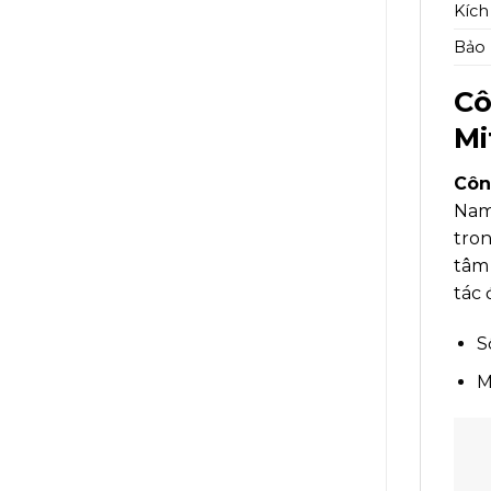
Kíc
Bảo
Cô
Mi
Côn
Nam
tro
tâm 
tác 
S
M