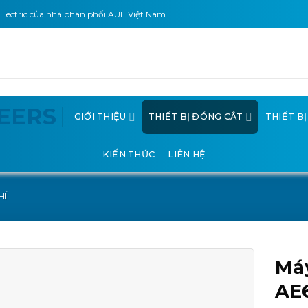
Electric của nhà phân phối AUE Việt Nam
GIỚI THIỆU
THIẾT BỊ ĐÓNG CẮT
THIẾT B
KIẾN THỨC
LIÊN HỆ
HÍ
Máy
AE