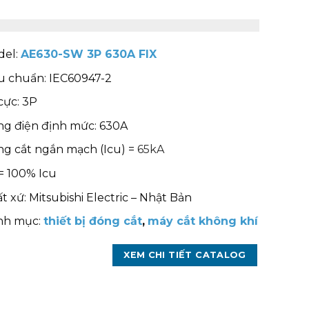
el:
AE630-SW 3P 630A FIX
u chuẩn: IEC60947-2
cực: 3P
g điện định mức: 630A
g cắt ngắn mạch (Icu) =
65kA
 = 100% Icu
t xứ: Mitsubishi Electric – Nhật Bản
nh mục:
thiết bị đóng cắt
,
máy cắt không khí
XEM CHI TIẾT CATALOG