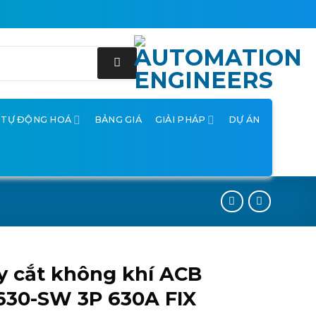
Ị TỰ ĐỘNG HOÁ
BẢNG GIÁ
GIẢI PHÁP
DỰ ÁN
 cắt không khí ACB
630-SW 3P 630A FIX