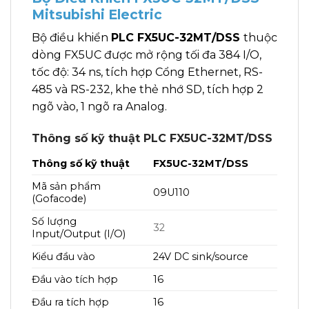
Mitsubishi Electric
Bộ điều khiển
PLC FX5UC-32MT/DSS
thuộc
dòng FX5UC được mở rộng tối đa 384 I/O,
tốc độ: 34 ns, tích hợp Cổng Ethernet, RS-
485 và RS-232, khe thẻ nhớ SD, tích hợp 2
ngõ vào, 1 ngõ ra Analog.
Thông số kỹ thuật PLC FX5UC-32MT/DSS
Thông số kỹ thuật
FX5UC-32MT/DSS
Mã sản phẩm
09U110
(Gofacode)
Số lượng
32
Input/Output (I/O)
Kiểu đầu vào
24V DC sink/source
Đầu vào tích hợp
16
Đầu ra tích hợp
16