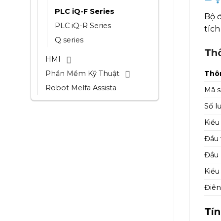
PLC iQ-F Series
Bộ 
PLC iQ-R Series
tích
Q series
Th
HMI
Phần Mềm Kỹ Thuật
Thôn
Robot Melfa Assista
Mã s
Số l
Kiểu
Đầu 
Đầu 
Kiểu
Điên
Tí