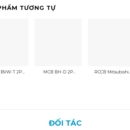
PHẨM TƯƠNG TỰ
 BVW-T 2P
MCB BH-D 2P
RCCB Mitsubishi
tsubishi
Mitsubishi
BVW-T 2P 16A
30mA
ĐỐI TÁC