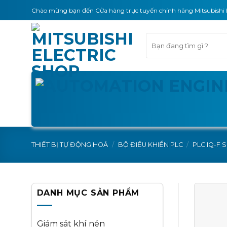
Skip
Chào mừng bạn đến Cửa hàng trực tuyến chính hãng Mitsubishi 
to
content
Tìm
kiếm:
THIẾT BỊ TỰ ĐỘNG HOÁ
/
BỘ ĐIỀU KHIỂN PLC
/
PLC IQ-F 
DANH MỤC SẢN PHẨM
Giám sát khí nén