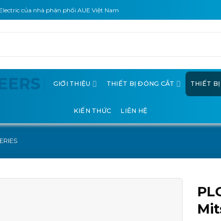
Electric của nhà phân phối AUE Việt Nam
GIỚI THIỆU
THIẾT BỊ ĐÓNG CẮT
THIẾT B
KIẾN THỨC
LIÊN HỆ
SERIES
PL
Mit