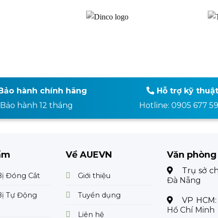
Bảo hành chính hãng
Hỗ trợ kỹ thuậ
Bảo hành 12 tháng
Hotline: 0905 677 5
ẩm
Về AUEVN
Văn phòng
Trụ sở c
Bị Đóng Cắt
Giới thiệu
Đà Nẵng
Bị Tự Động
Tuyển dụng
VP HCM
Hồ Chí Minh
Liên hệ