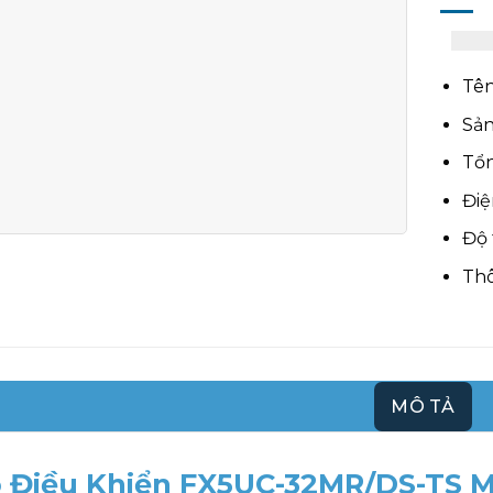
Tên
Sản
Tổn
Điệ
Độ 
Thô
MÔ TẢ
 Điều Khiển FX5UC-32MR/DS-TS Mi