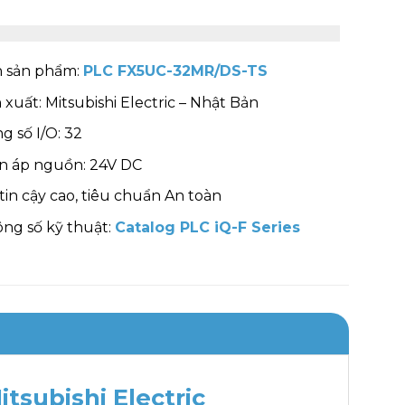
 sản phẩm:
PLC FX5UC-32MR/DS-TS
 xuất: Mitsubishi Electric – Nhật Bản
g số I/O: 32
n áp nguồn: 24V DC
tin cậy cao, tiêu chuẩn An toàn
ng số kỹ thuật:
Catalog PLC iQ-F Series
tsubishi Electric