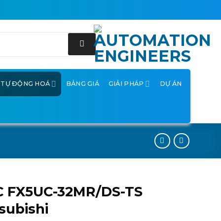
Ị TỰ ĐỘNG HOÁ
BẢNG GIÁ
GIẢI PHÁP
DỰ ÁN
C FX5UC-32MR/DS-TS
subishi