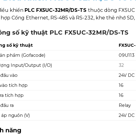
điều khiển
PLC FX5UC-32MR/DS-TS
thuộc dòng FX5UC đư
 hợp Cổng Ethernet, RS-485 và RS-232, khe thẻ nhớ SD, 
ông số kỹ thuật PLC FX5UC-32MR/DS-TS
g số kỹ thuật
FX5UC
ản phẩm (Gofacode)
09U113
ượng Input/Output (I/O)
32
 đầu vào
24V DC 
vào tích hợp
16
ra tích hợp
16
 đầu ra
Relay
 áp nguồn (V)
24V DC
nh năng