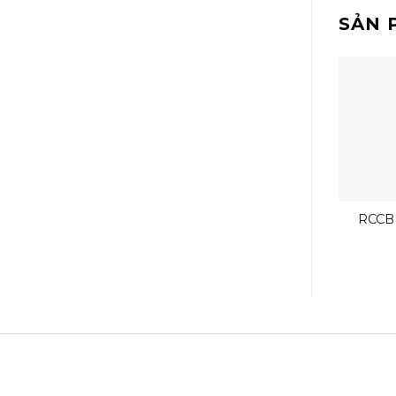
SẢN 
ELCB NV400-SW
MCB MMP-T32
RCCB
Mi