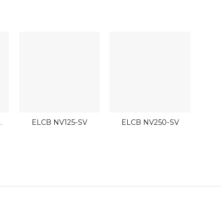
ELCB NV125-SV
ELCB NV250-SV
CP
0.1A