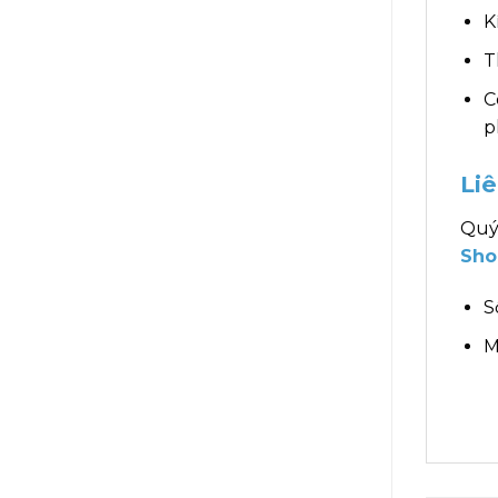
K
T
C
p
Li
Quý
Sho
S
M