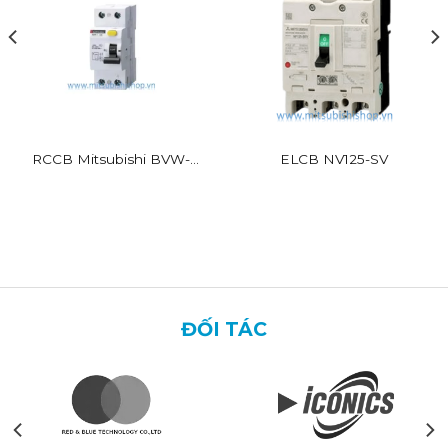
RCCB Mitsubishi BVW-T
ELCB NV125-SV
2P 16A 30mA
ĐỐI TÁC