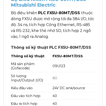
Mitsubishi Electric
Bộ điều khiển
PLC FX5U-80MT/DSS
thuộc
dòng FX5U được mở rộng tối đa 384 I/O, tốc
độ: 34 ns, tích hợp Cổng Ethernet, RS-485
và RS-232, khe thẻ nhớ SD, tích hợp 2 ngõ
vào, 1 ngõ ra Analog.
Thông số kỹ thuật PLC FX5U-80MT/DSS
Thông số kỹ thuật
FX5U-80MT/DSS
Mã sản phẩm
09U123
(Gofacode)
Số lượng
80
Input/Output (I/O)
Kiểu đầu vào
24V DC sink/source
Đầu vào tích hợp
40
Đầu ra tích hợp
40