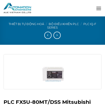
Skip
to
content
THIẾT BỊ TỰ ĐỘNG HOÁ
/
BỘ ĐIỀU KHIỂN PLC
/
PLC IQ-F
SERIES
PLC FX5U-80MT/DSS Mitsubishi