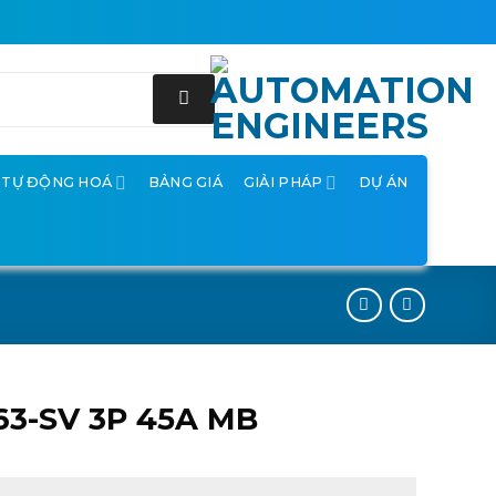
Ị TỰ ĐỘNG HOÁ
BẢNG GIÁ
GIẢI PHÁP
DỰ ÁN
63-SV 3P 45A MB