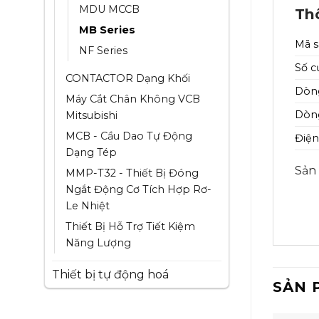
MDU MCCB
Th
MB Series
Mã 
NF Series
Số c
CONTACTOR Dạng Khối
Dòng
Máy Cắt Chân Không VCB
Dòng
Mitsubishi
MCB - Cầu Dao Tự Động
Điện
Dạng Tép
Sản
MMP-T32 - Thiết Bị Đóng
Ngắt Động Cơ Tích Hợp Rơ-
Le Nhiệt
Thiết Bị Hỗ Trợ Tiết Kiệm
Năng Lượng
Thiết bị tự động hoá
SẢN 