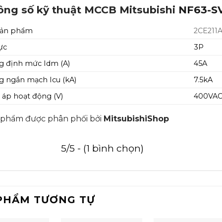
ông số kỹ thuật MCCB Mitsubishi
NF63-S
sản phẩm
2CE211
ực
3P
 định mức Idm (A)
45A
 ngắn mạch Icu (kA)
7.5kA
 áp hoạt động (V)
400VA
 phẩm được phân phối bởi
MitsubishiShop
5/5 - (1 bình chọn)
PHẨM TƯƠNG TỰ