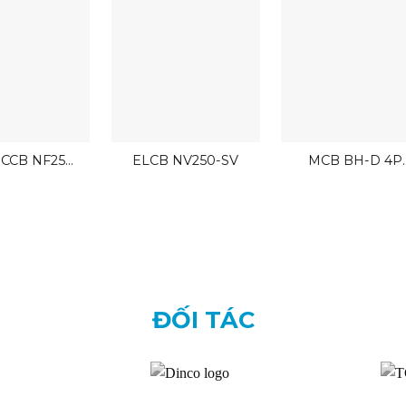
CCB NF250-
ELCB NV250-SV
MCB BH-D 4P
EV BR
Mitsubishi
ĐỐI TÁC