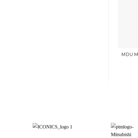
MDU M
S