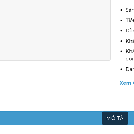
Sản
Tiê
Dòn
Khả
Khả
dò
Da
Xem 
MÔ TẢ