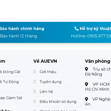
Bảo hành chính hãng
Hỗ trợ kỹ thuậ
Bảo hành 12 tháng
Hotline: 0905 677 5
ẩm
Về AUEVN
Văn phòng
Trụ sở c
Bị Đóng Cắt
Giới thiệu
Đà Nẵng
Bị Tự Động
Tuyển dụng
VP HCM
Hồ Chí Minh
Liên hệ
háp Giám Sát
VP Nghệ
Điều khoản sử dụng
An