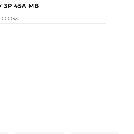
V 3P 45A MB
A00006X
C