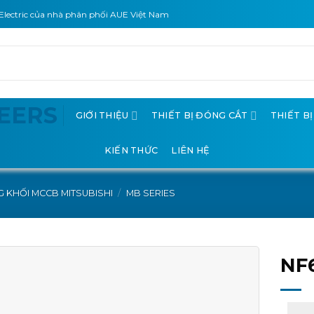
Electric của nhà phân phối AUE Việt Nam
GIỚI THIỆU
THIẾT BỊ ĐÓNG CẮT
THIẾT B
KIẾN THỨC
LIÊN HỆ
 KHỐI MCCB MITSUBISHI
/
MB SERIES
NF