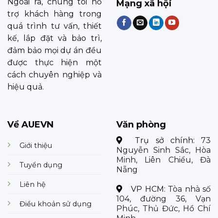
Ngoài ra, chúng tôi hỗ
Mạng xã hội
trợ khách hàng trong
quá trình tư vấn, thiết
kế, lắp đặt và bảo trì,
đảm bảo mọi dự án đều
được thực hiện một
cách chuyên nghiệp và
hiệu quả.
Về AUEVN
Văn phòng
Trụ sở chính:
73
Giới thiệu
Nguyễn Sinh Sắc, Hòa
Minh, Liên Chiểu, Đà
Tuyển dụng
Nẵng
Liên hệ
VP HCM:
Tòa nhà số
104, đường 36, Vạn
Điều khoản sử dụng
Phúc, Thủ Đức, Hồ Chí