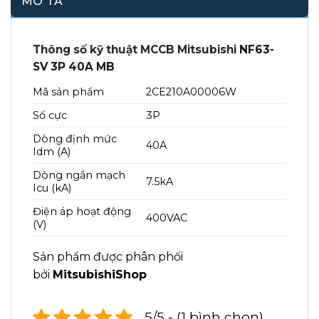
MÔ TẢ
Thông số kỹ thuật MCCB Mitsubishi
NF63-
SV 3P 40A MB
Mã sản phẩm
2CE210A00006W
Số cực
3P
Dòng định mức
40A
Idm (A)
Dòng ngắn mạch
7.5kA
Icu (kA)
Điện áp hoạt động
400VAC
(V)
Sản phẩm được phân phối
bởi
MitsubishiShop
5/5 - (1 bình chọn)