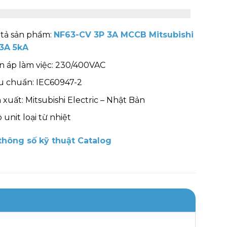
tả sản phẩm:
NF63-CV 3P 3A MCCB Mitsubishi
 3A 5kA
n áp làm việc: 230/400VAC
u chuẩn: IEC60947-2
 xuất: Mitsubishi Electric – Nhật Bản
p unit loại từ nhiệt
hông số kỹ thuật Catalog