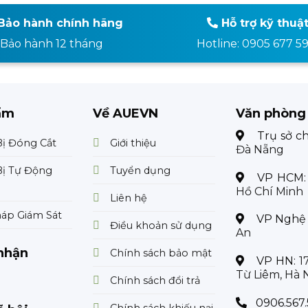
Bảo hành chính hãng
Hỗ trợ kỹ thuậ
Bảo hành 12 tháng
Hotline: 0905 677 5
ẩm
Về AUEVN
Văn phòng
Trụ sở c
Bị Đóng Cắt
Giới thiệu
Đà Nẵng
Bị Tự Động
Tuyển dụng
VP HCM
Hồ Chí Minh
Liên hệ
háp Giám Sát
VP Nghệ
Điều khoản sử dụng
An
nhận
Chính sách bảo mật
VP HN:
1
Từ Liêm, Hà 
Chính sách đổi trả
0906.567.
Chính sách khiếu nại