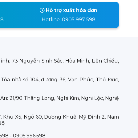
t
Hỗ trợ xuất hóa đơn
98
Hotline: 0905 997 598
hính:
73 Nguyễn Sinh Sắc, Hòa Minh, Liên Chiểu,
:
Tòa nhà số 104, đường 36, Vạn Phúc, Thủ Đức,
 An:
21/90 Thăng Long, Nghi Kim, Nghi Lộc, Nghệ
7, Khu X5, Ngõ 60, Dương Khuê, Mỹ Đình 2, Nam
Nội
598 - 0905.996.598