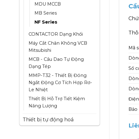
MDU MCCB
Cầ
MB Series
Chứ
NF Series
Thôn
CONTACTOR Dạng Khối
Máy Cắt Chân Không VCB
Mã 
Mitsubishi
Dòn
MCB - Cầu Dao Tự Động
Dạng Tép
Số c
MMP-T32 - Thiết Bị Đóng
Dòng
Ngắt Động Cơ Tích Hợp Rơ-
Dòng
Le Nhiệt
Thiết Bị Hỗ Trợ Tiết Kiệm
Điện
Năng Lượng
Bảo
Thiết bị tự động hoá
Liê