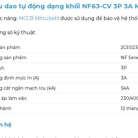
u dao tự động dạng khối NF63-CV 3P 3A 
c năng:
MCCB Mitsubishi
được sử dụng để bảo vệ hệ thốn
g số kỹ thuật:
sản phẩm
2CE02
g sản phẩm
NF Seri
ực
3P
 định mức In (A)
3A
 cắt ngắn mạch Icu (kA)
5kA
 áp làm việc
230/40
 hành
12 thán
n hệ