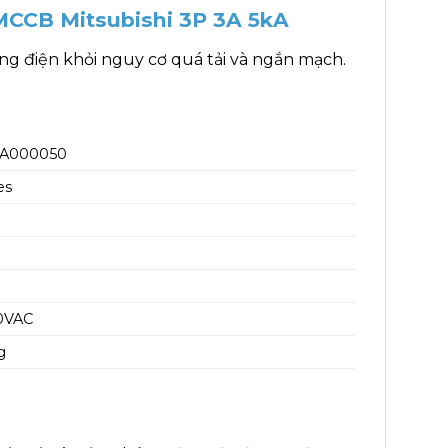
MCCB Mitsubishi 3P 3A 5kA
g điện khỏi nguy cơ quá tải và ngắn mạch.
3A000050
es
0VAC
g