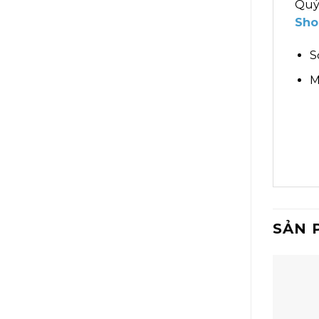
Quý
Sho
S
M
SẢN 