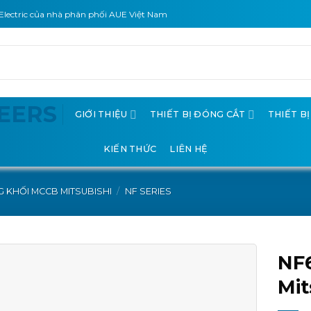
Electric của nhà phân phối AUE Việt Nam
GIỚI THIỆU
THIẾT BỊ ĐÓNG CẮT
THIẾT B
KIẾN THỨC
LIÊN HỆ
 KHỐI MCCB MITSUBISHI
/
NF SERIES
NF
Mit