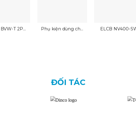
 BVW-T 2P
Phụ kiện dùng cho
ELCB NV400-S
tsubishi
MCB
ĐỐI TÁC