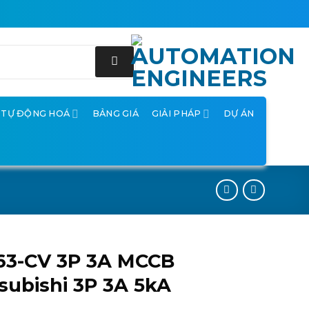
Ị TỰ ĐỘNG HOÁ
BẢNG GIÁ
GIẢI PHÁP
DỰ ÁN
63-CV 3P 3A MCCB
subishi 3P 3A 5kA