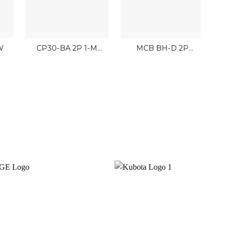
W
CP30-BA 2P 1-M
MCB BH-D 2P
0.1A A Mitsubishi 2P
Mitsubishi
B
2.5kA