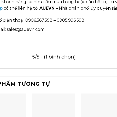
 khách hàng có nhu cầu mua hàng hoặc cần hỗ trợ, tư 
p
có thể liên hệ tới
AUEVN
– Nhà phân phối ủy quyền sản
ố điện thoại: 0906.567.598 – 0905.996.598
ail: sales@auevn.com
5/5 - (1 bình chọn)
PHẨM TƯƠNG TỰ