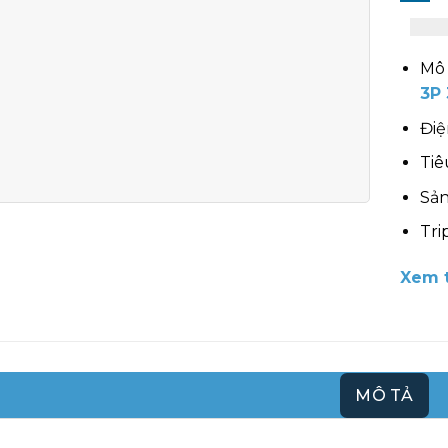
Mô 
3P
Điệ
Tiê
Sản
Tri
Xem t
MÔ TẢ