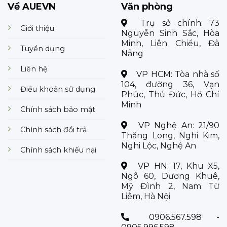
Về AUEVN
Văn phòng
Trụ sở chính:
73
Giới thiệu
Nguyễn Sinh Sắc, Hòa
Minh, Liên Chiểu, Đà
Tuyển dụng
Nẵng
Liên hệ
VP HCM:
Tòa nhà số
104, đường 36, Vạn
Điều khoản sử dụng
Phúc, Thủ Đức, Hồ Chí
Minh
Chính sách bảo mật
VP Nghệ An:
21/90
Chính sách đổi trả
Thăng Long, Nghi Kim,
Nghi Lộc, Nghệ An
Chính sách khiếu nại
VP HN:
17, Khu X5,
Ngõ 60, Dương Khuê,
Mỹ Đình 2, Nam Từ
Liêm, Hà Nội
0906.567.598 -