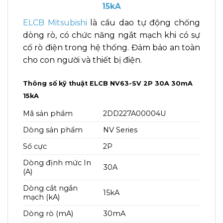
15kA
ELCB Mitsubishi
là cầu dao tự động chống
dòng rò, có chức năng ngắt mạch khi có sự
cố rò điện trong hệ thống. Đảm bảo an toàn
cho con người và thiết bị điện.
Thông số kỹ thuật ELCB NV63-SV 2P 30A 30mA
15kA
Mã sản phẩm
2DD227A00004U
Dòng sản phẩm
NV Series
Số cực
2P
Dòng định mức In
30A
(A)
Dòng cắt ngắn
15kA
mạch (kA)
Dòng rò (mA)
30mA