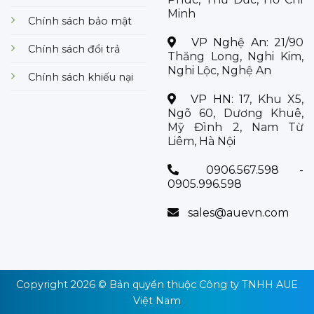
Minh
Chính sách bảo mật
VP Nghệ An:
21/90
Chính sách đổi trả
Thăng Long, Nghi Kim,
Nghi Lộc, Nghệ An
Chính sách khiếu nại
VP HN:
17, Khu X5,
Ngõ 60, Dương Khuê,
Mỹ Đình 2, Nam Từ
Liêm, Hà Nội
0906.567.598 -
0905.996.598
sales@auevn.com
Copyright 2026 © Bản quyền thuộc
Công ty TNHH AUE
Việt Nam