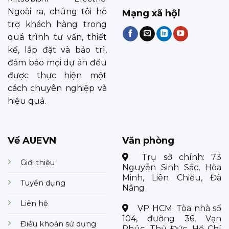
Ngoài ra, chúng tôi hỗ
Mạng xã hội
trợ khách hàng trong
quá trình tư vấn, thiết
kế, lắp đặt và bảo trì,
đảm bảo mọi dự án đều
được thực hiện một
cách chuyên nghiệp và
hiệu quả.
Về AUEVN
Văn phòng
Trụ sở chính:
73
Giới thiệu
Nguyễn Sinh Sắc, Hòa
Minh, Liên Chiểu, Đà
Tuyển dụng
Nẵng
Liên hệ
VP HCM:
Tòa nhà số
104, đường 36, Vạn
Điều khoản sử dụng
Phúc, Thủ Đức, Hồ Chí