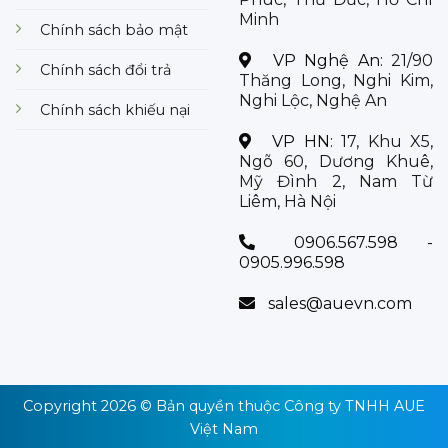
Minh
Chính sách bảo mật
VP Nghệ An:
21/90
Chính sách đổi trả
Thăng Long, Nghi Kim,
Nghi Lộc, Nghệ An
Chính sách khiếu nại
VP HN:
17, Khu X5,
Ngõ 60, Dương Khuê,
Mỹ Đình 2, Nam Từ
Liêm, Hà Nội
0906.567.598 -
0905.996.598
sales@auevn.com
Copyright 2026 © Bản quyền thuộc
Công ty TNHH AUE
Việt Nam