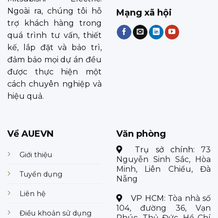
Ngoài ra, chúng tôi hỗ
Mạng xã hội
trợ khách hàng trong
quá trình tư vấn, thiết
kế, lắp đặt và bảo trì,
đảm bảo mọi dự án đều
được thực hiện một
cách chuyên nghiệp và
hiệu quả.
Về AUEVN
Văn phòng
Trụ sở chính:
73
Giới thiệu
Nguyễn Sinh Sắc, Hòa
Minh, Liên Chiểu, Đà
Tuyển dụng
Nẵng
Liên hệ
VP HCM:
Tòa nhà số
104, đường 36, Vạn
Điều khoản sử dụng
Phúc, Thủ Đức, Hồ Chí