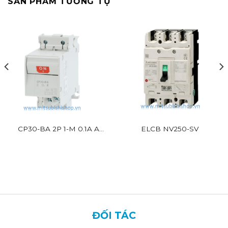
SẢN PHẨM TƯƠNG TỰ
CP30-BA 2P 1-M 0.1A A
ELCB NV250-SV
Mitsubishi 2P 2.5kA
ĐỐI TÁC