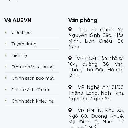
Về AUEVN
Văn phòng
Trụ sở chính:
73
Giới thiệu
Nguyễn Sinh Sắc, Hòa
Minh, Liên Chiểu, Đà
Tuyển dụng
Nẵng
Liên hệ
VP HCM:
Tòa nhà số
104, đường 36, Vạn
Điều khoản sử dụng
Phúc, Thủ Đức, Hồ Chí
Minh
Chính sách bảo mật
VP Nghệ An:
21/90
Chính sách đổi trả
Thăng Long, Nghi Kim,
Nghi Lộc, Nghệ An
Chính sách khiếu nại
VP HN:
17, Khu X5,
Ngõ 60, Dương Khuê,
Mỹ Đình 2, Nam Từ
Liêm, Hà Nội