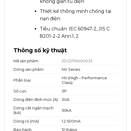
không gian tủ điện
Thiết kế thông minh chống tai
nạn điện
Tiêu chuẩn: IEC 60947-2, JIS C
8201-2-2 Ann.1, 2
Thông số kỹ thuật
Mã sản phẩm
2DG217A000032
Dòng sản phẩm
NV Series
HV (High – Performance
Phân loại
Class)
Số cực
3P
Dòng điện định mức (A)
30A
Dòng cắt ngắn mạch
50kA
(kA)
Dòng rò (mA)
1.2.500mA
Bảo hành
12 tháng