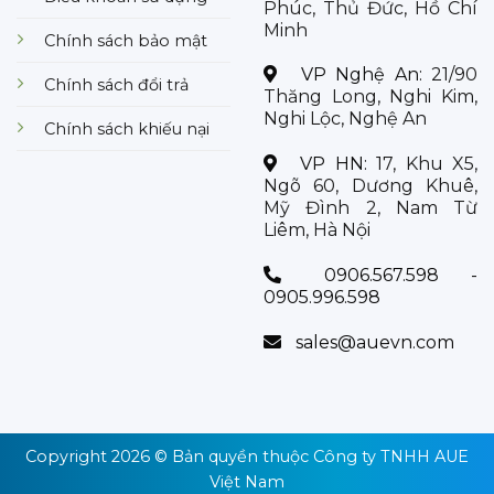
Phúc, Thủ Đức, Hồ Chí
Minh
Chính sách bảo mật
VP Nghệ An:
21/90
Chính sách đổi trả
Thăng Long, Nghi Kim,
Nghi Lộc, Nghệ An
Chính sách khiếu nại
VP HN:
17, Khu X5,
Ngõ 60, Dương Khuê,
Mỹ Đình 2, Nam Từ
Liêm, Hà Nội
0906.567.598 -
0905.996.598
sales@auevn.com
Copyright 2026 © Bản quyền thuộc
Công ty TNHH AUE
Việt Nam