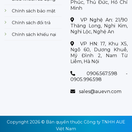
Phúc, Thủ Đức, Hồ Chí
Minh
Chính sách bảo mật
VP Nghệ An:
21/90
Chính sách đổi trả
Thăng Long, Nghi Kim,
Nghi Lộc, Nghệ An
Chính sách khiếu nại
VP HN:
17, Khu X5,
Ngõ 60, Dương Khuê,
Mỹ Đình 2, Nam Từ
Liêm, Hà Nội
0906.567.598 -
0905.996.598
sales@auevn.com
Copyright 2026 © Bản quyền thuộc
Công ty TNHH AUE
Việt Nam