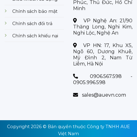
Phúc, Thủ Đức, Hồ Chí
Minh
Chính sách bảo mật
VP Nghệ An:
21/90
Chính sách đổi trả
Thăng Long, Nghi Kim,
Nghi Lộc, Nghệ An
Chính sách khiếu nại
VP HN:
17, Khu X5,
Ngõ 60, Dương Khuê,
Mỹ Đình 2, Nam Từ
Liêm, Hà Nội
0906.567.598 -
0905.996.598
sales@auevn.com
Copyright 2026 © Bản quyền thuộc
Công ty TNHH AUE
Việt Nam