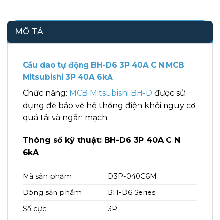
MÔ TẢ
Cầu dao tự động BH-D6 3P 40A C N MCB
Mitsubishi 3P 40A 6kA
Chức năng:
MCB Mitsubishi BH-D
được sử
dụng để bảo vệ hệ thống điện khỏi nguy cơ
quá tải và ngắn mạch.
Thông số kỹ thuật: BH-D6 3P 40A C N
6kA
Mã sản phẩm
D3P-040C6M
Dòng sản phẩm
BH-D6 Series
Số cực
3P