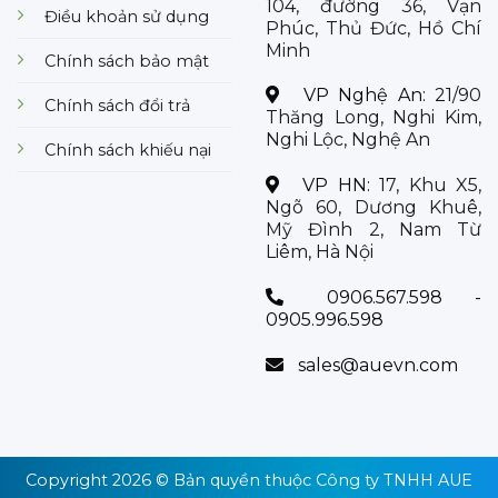
104, đường 36, Vạn
Điều khoản sử dụng
Phúc, Thủ Đức, Hồ Chí
Minh
Chính sách bảo mật
VP Nghệ An:
21/90
Chính sách đổi trả
Thăng Long, Nghi Kim,
Nghi Lộc, Nghệ An
Chính sách khiếu nại
VP HN:
17, Khu X5,
Ngõ 60, Dương Khuê,
Mỹ Đình 2, Nam Từ
Liêm, Hà Nội
0906.567.598 -
0905.996.598
sales@auevn.com
Copyright 2026 © Bản quyền thuộc
Công ty TNHH AUE