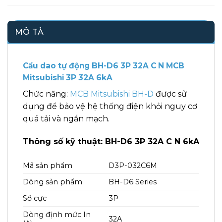
MÔ TẢ
Cầu dao tự động BH-D6 3P 32A C N MCB
Mitsubishi 3P 32A 6kA
Chức năng:
MCB Mitsubishi BH-D
được sử
dụng để bảo vệ hệ thống điện khỏi nguy cơ
quá tải và ngắn mạch.
Thông số kỹ thuật: BH-D6 3P 32A C N 6kA
Mã sản phẩm
D3P-032C6M
Dòng sản phẩm
BH-D6 Series
Số cực
3P
Dòng định mức In
32A