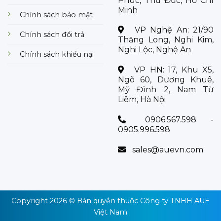
Phúc, Thủ Đức, Hồ Chí
Minh
Chính sách bảo mật
VP Nghệ An:
21/90
Chính sách đổi trả
Thăng Long, Nghi Kim,
Nghi Lộc, Nghệ An
Chính sách khiếu nại
VP HN:
17, Khu X5,
Ngõ 60, Dương Khuê,
Mỹ Đình 2, Nam Từ
Liêm, Hà Nội
0906.567.598 -
0905.996.598
sales@auevn.com
Copyright 2026 © Bản quyền thuộc
Công ty TNHH AUE
Việt Nam