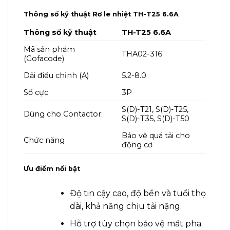
Thông số kỹ thuật Rơ le nhiệt TH-T25 6.6A
Thông số kỹ thuật
TH-T25 6.6A
Mã sản phẩm
THA02-316
(Gofacode)
Dải điều chỉnh (A)
5.2-8.0
Số cực
3P
S(D)-T21, S(D)-T25,
Dùng cho Contactor:
S(D)-T35, S(D)-T50
Bảo vệ quá tải cho
Chức năng
động cơ
Ưu điểm nổi bật
Độ tin cậy cao, độ bền và tuổi thọ
dài, khả năng chịu tải nặng.
Hỗ trợ tùy chọn bảo vệ mất pha.