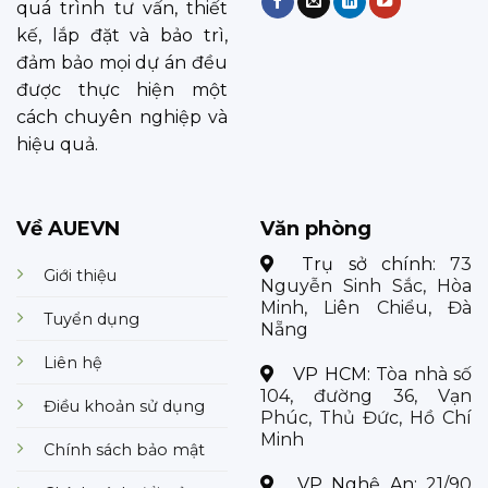
quá trình tư vấn, thiết
kế, lắp đặt và bảo trì,
đảm bảo mọi dự án đều
được thực hiện một
cách chuyên nghiệp và
hiệu quả.
Về AUEVN
Văn phòng
Trụ sở chính:
73
Giới thiệu
Nguyễn Sinh Sắc, Hòa
Minh, Liên Chiểu, Đà
Tuyển dụng
Nẵng
Liên hệ
VP HCM:
Tòa nhà số
104, đường 36, Vạn
Điều khoản sử dụng
Phúc, Thủ Đức, Hồ Chí
Minh
Chính sách bảo mật
VP Nghệ An:
21/90