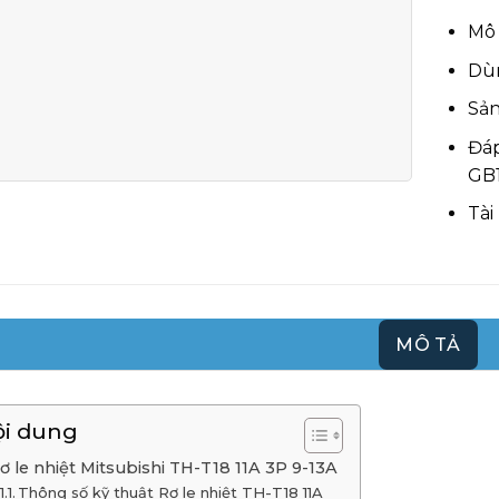
Mô 
Dùn
Sản
Đáp
GB
Tài
MÔ TẢ
ội dung
ơ le nhiệt Mitsubishi TH-T18 11A 3P 9-13A
Thông số kỹ thuật Rơ le nhiệt TH-T18 11A