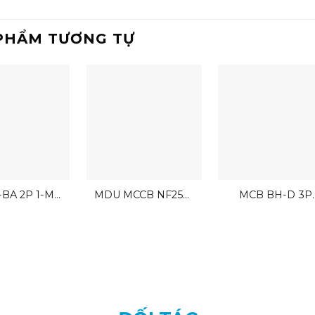
PHẨM TƯƠNG TỰ
BA 2P 1-M
MDU MCCB NF250-
MCB BH-D 3P
Mitsubishi 2P
SEV EX
Mitsubishi
2.5kA