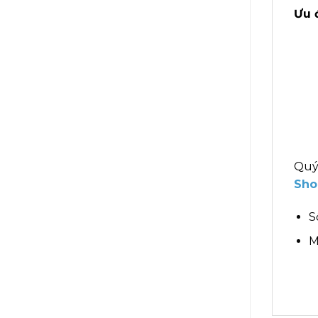
Ưu 
Quý
Sho
S
M