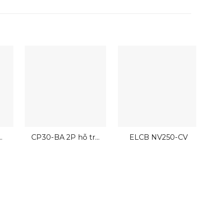
CP30-BA 2P hỗ trợ
ELCB NV250-CV
đấu dây nhanh