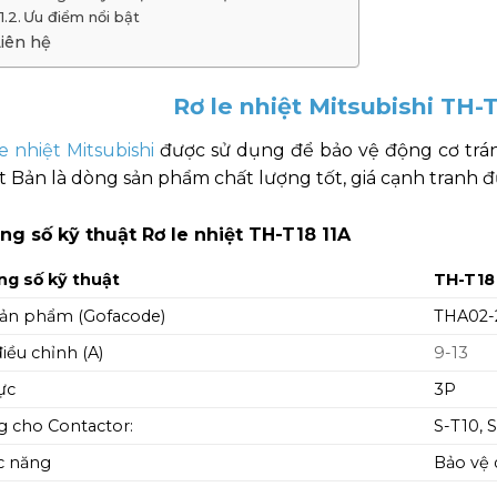
Ưu điểm nổi bật
iên hệ
Rơ le nhiệt Mitsubishi TH-
e nhiệt Mitsubishi
được sử dụng để bảo vệ động cơ tránh 
 Bản là dòng sản phẩm chất lượng tốt, giá cạnh tranh đ
ng số kỹ thuật Rơ le nhiệt TH-T18 11A
g số kỹ thuật
TH-T18
ản phẩm (Gofacode)
THA02-
điều chỉnh (A)
9-13
ực
3P
 cho Contactor:
S-T10, 
c năng
Bảo vệ 