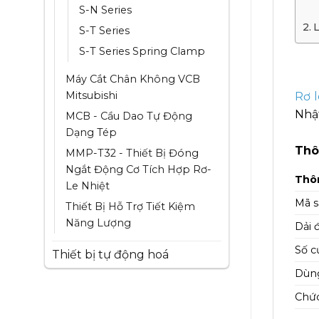
S-N Series
L
S-T Series
S-T Series Spring Clamp
Máy Cắt Chân Không VCB
Mitsubishi
Rơ l
Nhật
MCB - Cầu Dao Tự Động
Dạng Tép
Thô
MMP-T32 - Thiết Bị Đóng
Ngắt Động Cơ Tích Hợp Rơ-
Thôn
Le Nhiệt
Mã s
Thiết Bị Hỗ Trợ Tiết Kiệm
Năng Lượng
Dải 
Số c
Thiết bị tự động hoá
Dùng
Chứ