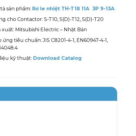
tả sản phẩm:
Rơ le nhiệt TH-T18 11A 3P 9-13A
g cho Contactor: S-T10, S(D)-T12, S(D)-T20
 xuất: Mitsubishi Electric – Nhật Bản
 ứng tiêu chuẩn: JIS C8201-4-1, EN60947-4-1,
14048.4
 liệu kỹ thuật:
Download Catalog