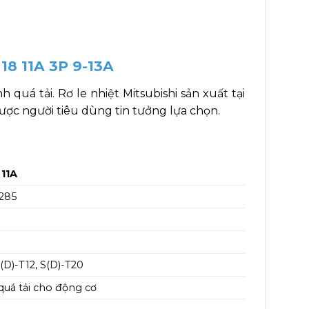
T18 11A 3P 9-13A
quá tải. Rơ le nhiệt Mitsubishi sản xuất tại
ược người tiêu dùng tin tưởng lựa chọn.
 11A
285
S(D)-T12, S(D)-T20
quá tải cho động cơ