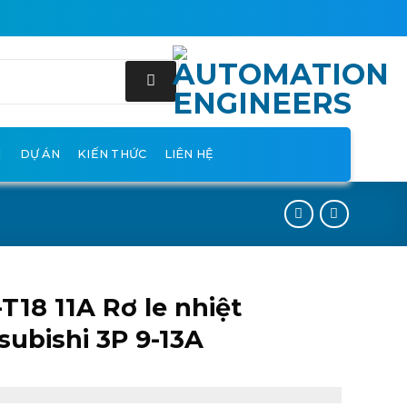
DỰ ÁN
KIẾN THỨC
LIÊN HỆ
T18 11A Rơ le nhiệt
subishi 3P 9-13A