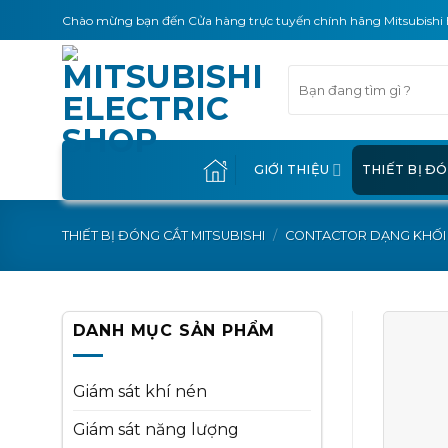
Skip
Chào mừng bạn đến Cửa hàng trực tuyến chính hãng Mitsubishi 
to
content
Tìm
kiếm:
GIỚI THIỆU
THIẾT BỊ Đ
THIẾT BỊ ĐÓNG CẮT MITSUBISHI
/
CONTACTOR DẠNG KHỐI
DANH MỤC SẢN PHẨM
Giám sát khí nén
Giám sát năng lượng