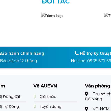
ĐỐI TÁC
Bảo hành chính hãng
Hỗ trợ kỹ thuậ
Bảo hành 12 tháng
Hotline: 0905 677 5
ẩm
Về AUEVN
Văn phòng
Trụ sở c
Bị Đóng Cắt
Giới thiệu
Đà Nẵng
Bị Tự Động
Tuyển dụng
VP HCM