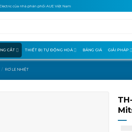
Electric của nhà phân phối AUE Việt Nam
ÓNG CẮT
THIẾT BỊ TỰ ĐỘNG HOÁ
BẢNG GIÁ
GIẢI PHÁP
/
RƠ LE NHIỆT
TH-
Mit