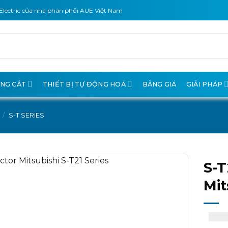
Electric của nhà phân phối AUE Việt Nam
ÓNG CẮT
THIẾT BỊ TỰ ĐỘNG HOÁ
BẢNG GIÁ
GIẢI PHÁP
/
S-T SERIES
S-T
Mit