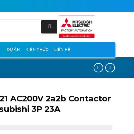
DỰ ÁN
KIẾN THỨC
LIÊN HỆ
21 AC200V 2a2b Contactor
subishi 3P 23A