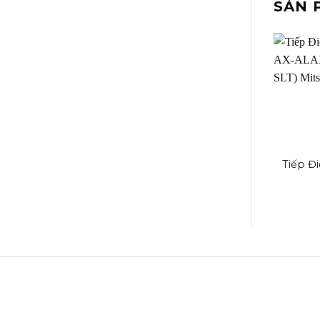
SẢN 
ELCB NV125-SV
ELCB NV400CW
Tiếp Đ
AX-ALA