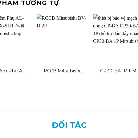
PHẨM TƯƠNG TỰ
iểm Phụ AL-
RCCB Mitsubishi
CP30-BA 1P 1-M
X-SHT (with
BV-D 2P 25A 30mA
0.1A A Mitsubishi 1
SLT)
2.5kA
ĐỐI TÁC