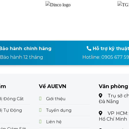
Bảo hành chính hãng
Hỗ trợ kỹ thuậ
Bảo hành 12 tháng
Hotline: 0905 677 5
ẩm
Về AUEVN
Văn phòng
Trụ sở c
Bị Đóng Cắt
Giới thiệu
Đà Nẵng
Bị Tự Động
Tuyển dụng
VP HCM
Hồ Chí Minh
Liên hệ