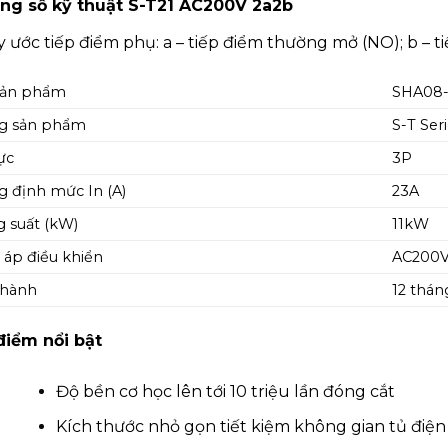
ng số kỹ thuật S-T21 AC200V 2a2b
 ước tiếp điểm phụ: a – tiếp điểm thường mở (NO); b – 
sản phẩm
SHA08
g sản phẩm
S-T Ser
ực
3P
 định mức In (A)
23A
 suất (kW)
11kW
 áp điều khiển
AC200
 hành
12 thán
điểm nổi bật
Độ bền cơ học lên tới 10 triệu lần đóng cắt
Kích thước nhỏ gọn tiết kiệm không gian tủ điện