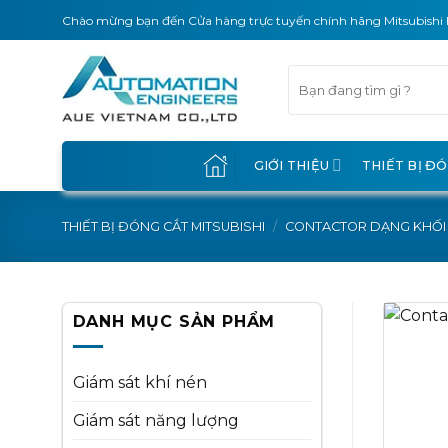
Skip
Chào mừng bạn đến Cửa hàng trực tuyến chính hãng Mitsubishi 
to
content
Tìm
kiếm:
GIỚI THIỆU
THIẾT BỊ Đ
THIẾT BỊ ĐÓNG CẮT MITSUBISHI
/
CONTACTOR DẠNG KHỐI
DANH MỤC SẢN PHẨM
Giám sát khí nén
Giám sát năng lượng