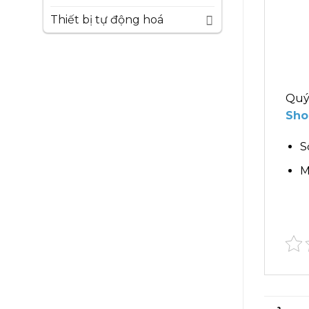
Thiết bị tự động hoá
Quý
Sho
S
M