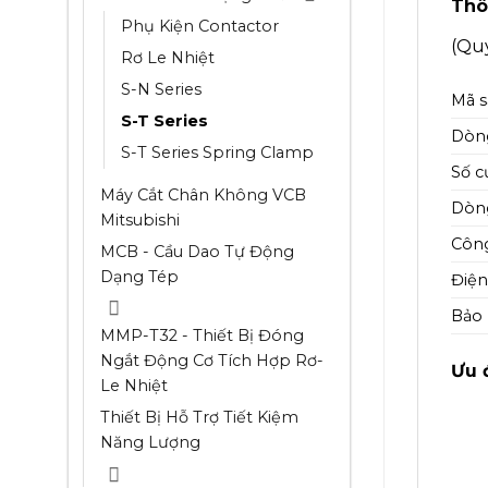
Thô
Phụ Kiện Contactor
(Quy
Rơ Le Nhiệt
S-N Series
Mã 
S-T Series
Dòn
S-T Series Spring Clamp
Số c
Máy Cắt Chân Không VCB
Dòng
Mitsubishi
Công
MCB - Cầu Dao Tự Động
Dạng Tép
Điện
Bảo
MMP-T32 - Thiết Bị Đóng
Ngắt Động Cơ Tích Hợp Rơ-
Ưu 
Le Nhiệt
Thiết Bị Hỗ Trợ Tiết Kiệm
Năng Lượng