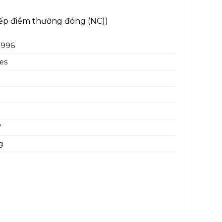
tiếp điểm thường đóng (NC))
-996
ies
V
g