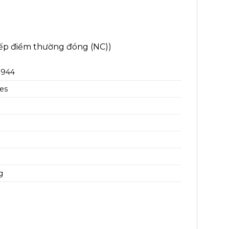
tiếp điểm thường đóng (NC))
-944
ies
V
g