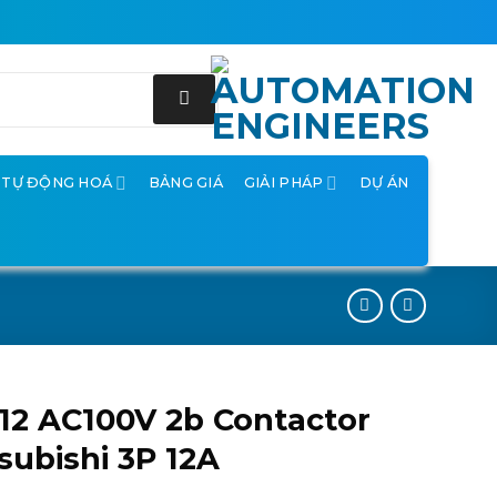
Ị TỰ ĐỘNG HOÁ
BẢNG GIÁ
GIẢI PHÁP
DỰ ÁN
12 AC100V 2b Contactor
subishi 3P 12A