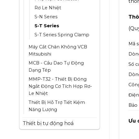
thố
Rơ Le Nhiệt
S-N Series
Thô
S-T Series
(Quy
S-T Series Spring Clamp
Mã 
Máy Cắt Chân Không VCB
Mitsubishi
Dòn
MCB - Cầu Dao Tự Động
Số c
Dạng Tép
Dòng
MMP-T32 - Thiết Bị Đóng
Công
Ngắt Động Cơ Tích Hợp Rơ-
Le Nhiệt
Điện
Thiết Bị Hỗ Trợ Tiết Kiệm
Bảo
Năng Lượng
Ưu 
Thiết bị tự động hoá