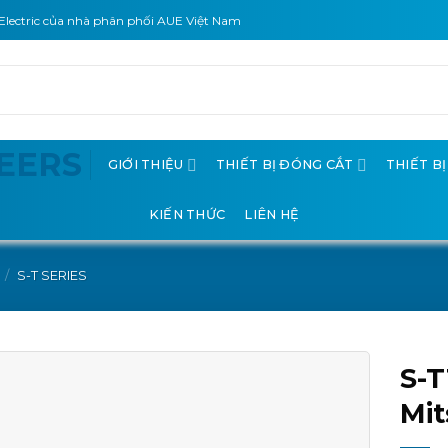
Electric của nhà phân phối AUE Việt Nam
GIỚI THIỆU
THIẾT BỊ ĐÓNG CẮT
THIẾT B
KIẾN THỨC
LIÊN HỆ
/
S-T SERIES
S-T
Mit