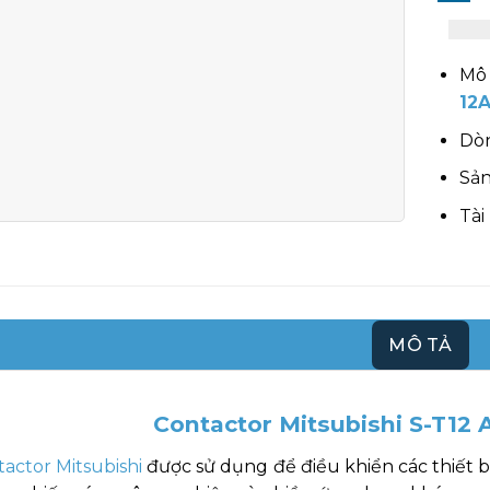
Mô 
12A
Dòn
Sản
Tài
MÔ TẢ
Contactor Mitsubishi S-T12 
actor Mitsubishi
được sử dụng để điều khiển các thiết b