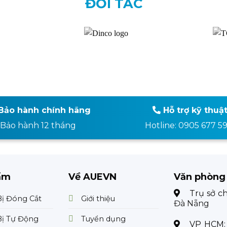
ĐỐI TÁC
Bảo hành chính hãng
Hỗ trợ kỹ thuậ
Bảo hành 12 tháng
Hotline: 0905 677 5
ẩm
Về AUEVN
Văn phòng
Trụ sở c
Bị Đóng Cắt
Giới thiệu
Đà Nẵng
Bị Tự Động
Tuyển dụng
VP HCM