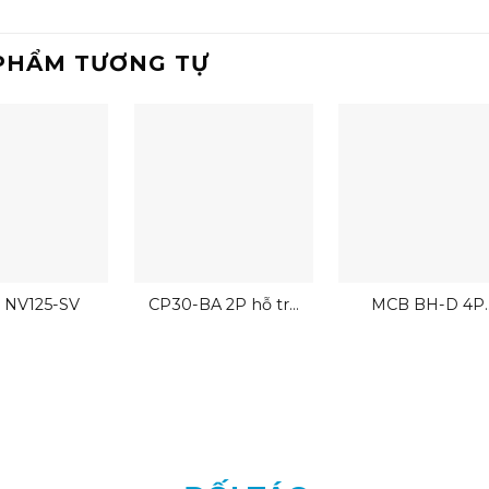
PHẨM TƯƠNG TỰ
 NV125-SV
CP30-BA 2P hỗ trợ
MCB BH-D 4P
đấu dây nhanh
Mitsubishi