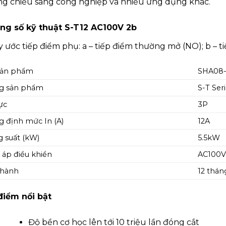
ng chiếu sáng công nghiệp và nhiều ứng dụng khác.
ng số kỹ thuật S-T12 AC100V 2b
 ước tiếp điểm phụ: a – tiếp điểm thường mở (NO); b – 
sản phẩm
SHA08
g sản phẩm
S-T Ser
ực
3P
 định mức In (A)
12A
 suất (kW)
5.5kW
 áp điều khiển
AC100
 hành
12 thán
điểm nổi bật
Độ bền cơ học lên tới 10 triệu lần đóng cắt