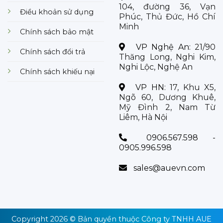
104, đường 36, Vạn
Điều khoản sử dụng
Phúc, Thủ Đức, Hồ Chí
Minh
Chính sách bảo mật
VP Nghệ An:
21/90
Chính sách đổi trả
Thăng Long, Nghi Kim,
Nghi Lộc, Nghệ An
Chính sách khiếu nại
VP HN:
17, Khu X5,
Ngõ 60, Dương Khuê,
Mỹ Đình 2, Nam Từ
Liêm, Hà Nội
0906.567.598 -
0905.996.598
sales@auevn.com
Copyright 2026 © Bản quyền thuộc
Công ty TNHH AUE