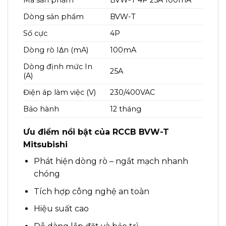
Mã sản phẩm
BVW-T 4P 25A 100mA
Dòng sản phẩm
BVW-T
Số cực
4P
Dòng rò IΔn (mA)
100mA
Dòng định mức In
25A
(A)
Điện áp làm việc (V)
230/400VAC
Bảo hành
12 tháng
Ưu điểm nổi bật của RCCB BVW-T
Mitsubishi
Phát hiện dòng rò – ngắt mạch nhanh
chóng
Tích hợp công nghệ an toàn
Hiệu suất cao