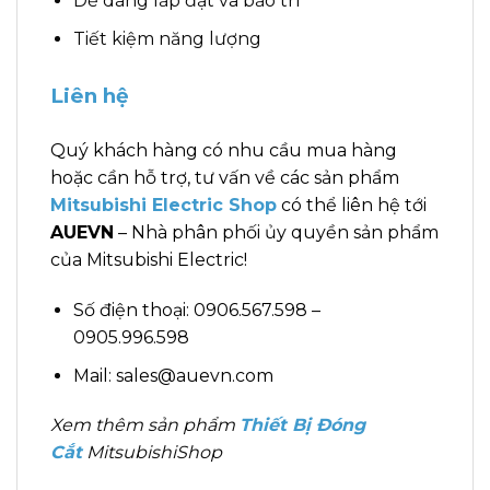
Dễ dàng lắp đặt và bảo trì
Tiết kiệm năng lượng
Liên hệ
Quý khách hàng có nhu cầu mua hàng
hoặc cần hỗ trợ, tư vấn về các sản phẩm
Mitsubishi Electric Shop
có thể liên hệ tới
AUEVN
– Nhà phân phối ủy quyền sản phẩm
của Mitsubishi Electric!
Số điện thoại: 0906.567.598 –
0905.996.598
Mail: sales@auevn.com
Xem thêm sản phẩm
Thiết Bị Đóng
Cắt
MitsubishiShop