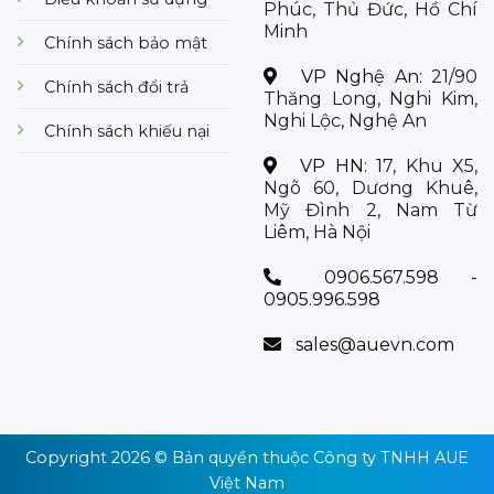
Phúc, Thủ Đức, Hồ Chí
Minh
Chính sách bảo mật
VP Nghệ An:
21/90
Chính sách đổi trả
Thăng Long, Nghi Kim,
Nghi Lộc, Nghệ An
Chính sách khiếu nại
VP HN:
17, Khu X5,
Ngõ 60, Dương Khuê,
Mỹ Đình 2, Nam Từ
Liêm, Hà Nội
0906.567.598 -
0905.996.598
sales@auevn.com
Copyright 2026 © Bản quyền thuộc
Công ty TNHH AUE
Việt Nam