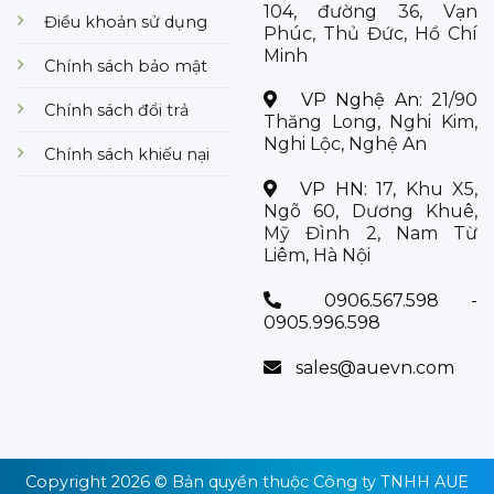
104, đường 36, Vạn
Điều khoản sử dụng
Phúc, Thủ Đức, Hồ Chí
Minh
Chính sách bảo mật
VP Nghệ An:
21/90
Chính sách đổi trả
Thăng Long, Nghi Kim,
Nghi Lộc, Nghệ An
Chính sách khiếu nại
VP HN:
17, Khu X5,
Ngõ 60, Dương Khuê,
Mỹ Đình 2, Nam Từ
Liêm, Hà Nội
0906.567.598 -
0905.996.598
sales@auevn.com
Copyright 2026 © Bản quyền thuộc
Công ty TNHH AUE