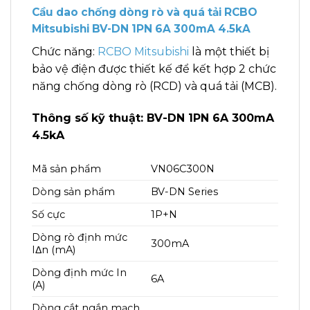
Cầu dao chống dòng rò và quá tải RCBO
Mitsubishi BV-DN 1PN 6A 300mA 4.5kA
Chức năng:
RCBO Mitsubishi
là một thiết bị
bảo vệ điện được thiết kế để kết hợp 2 chức
năng chống dòng rò (RCD) và quá tải (MCB).
Thông số kỹ thuật: BV-DN 1PN 6A 300mA
4.5kA
Mã sản phẩm
VN06C300N
Dòng sản phẩm
BV-DN Series
Số cực
1P+N
Dòng rò định mức
300mA
IΔn (mA)
Dòng định mức In
6A
(A)
Dòng cắt ngắn mạch