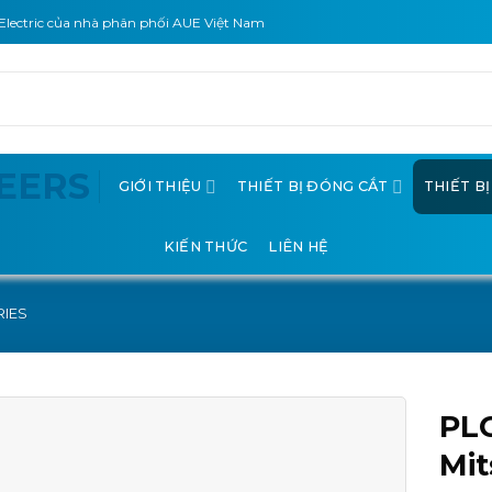
Electric của nhà phân phối AUE Việt Nam
GIỚI THIỆU
THIẾT BỊ ĐÓNG CẮT
THIẾT B
KIẾN THỨC
LIÊN HỆ
RIES
PL
Mit