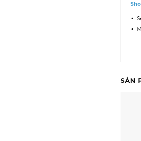
Sho
S
M
SẢN 