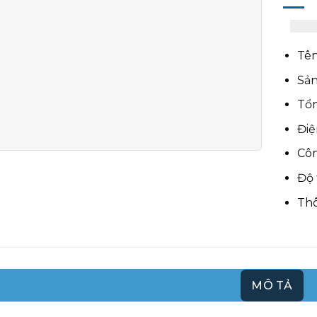
Tên
Sản
Tổn
Điệ
Côn
Độ 
Thô
MÔ TẢ