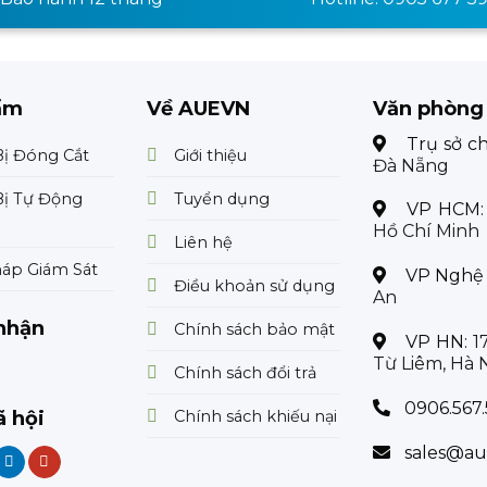
ẩm
Về AUEVN
Văn phòng
Trụ sở c
Bị Đóng Cắt
Giới thiệu
Đà Nẵng
Bị Tự Động
Tuyển dụng
VP HCM
Hồ Chí Minh
Liên hệ
háp Giám Sát
VP Nghệ
Điều khoản sử dụng
An
nhận
Chính sách bảo mật
VP HN:
1
Từ Liêm, Hà 
Chính sách đổi trả
0906.567.
Chính sách khiếu nại
 hội
sales@au