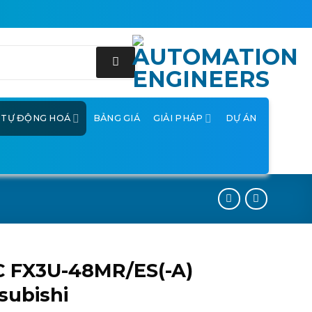
Ị TỰ ĐỘNG HOÁ
BẢNG GIÁ
GIẢI PHÁP
DỰ ÁN
C FX3U-48MR/ES(-A)
subishi