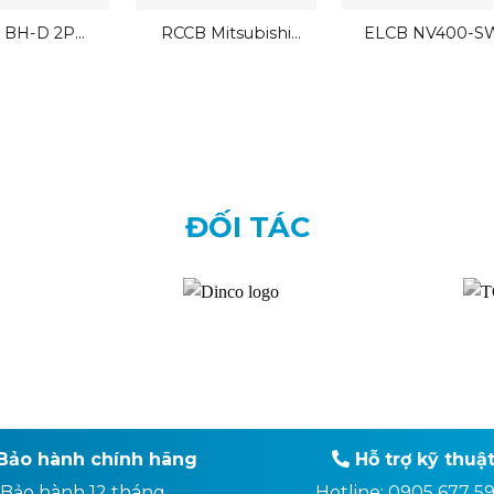
 BH-D 2P
RCCB Mitsubishi
ELCB NV400-S
tsubishi
BV-D 2P 25A 30mA
ĐỐI TÁC
Bảo hành chính hãng
Hỗ trợ kỹ thuậ
Bảo hành 12 tháng
Hotline: 0905 677 5