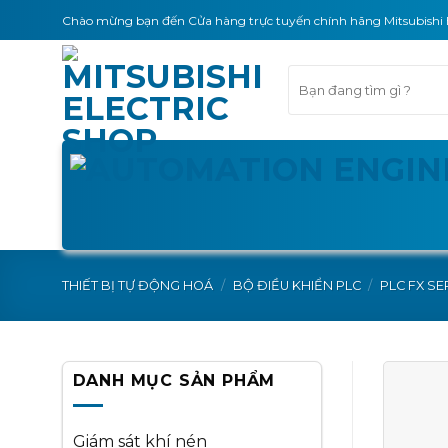
Skip
Chào mừng bạn đến Cửa hàng trực tuyến chính hãng Mitsubishi 
to
content
Tìm
kiếm:
THIẾT BỊ TỰ ĐỘNG HOÁ
/
BỘ ĐIỀU KHIỂN PLC
/
PLC FX SE
DANH MỤC SẢN PHẨM
Giám sát khí nén