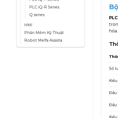
Bộ
PLC iQ-R Series
Q series
PLC
tro
HMI
hóa.
Phần Mềm Kỹ Thuật
Robot Melfa Assista
Th
Thôn
Số l
Kiểu
Đầu 
Đầu 
Kiểu