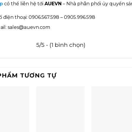
p
có thể liên hệ tới
AUEVN
– Nhà phân phối ủy quyền sản
ố điện thoại: 0906.567.598 – 0905.996.598
ail: sales@auevn.com
5/5 - (1 bình chọn)
PHẨM TƯƠNG TỰ