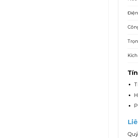
Điện
Công
Trọn
Kíc
Tí
T
H
P
Li
Quý