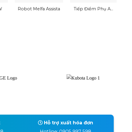
W
Robot Melfa Assista
Tiếp Điểm Phụ AL-
AX-ALAX-SHT (with
SLT)
t
Hỗ trợ xuất hóa đơn
98
Hotline: 0905 997 598