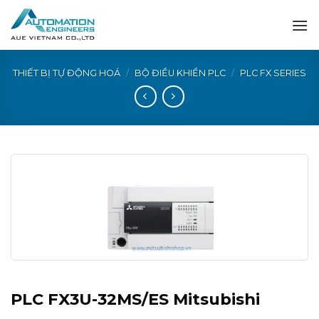
Skip
to
content
THIẾT BỊ TỰ ĐỘNG HOÁ
/
BỘ ĐIỀU KHIỂN PLC
/
PLC FX SERIES
PLC FX3U-32MS/ES Mitsubishi