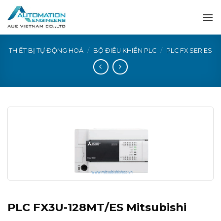
Skip
to
content
THIẾT BỊ TỰ ĐỘNG HOÁ
/
BỘ ĐIỀU KHIỂN PLC
/
PLC FX SERIES
PLC FX3U-128MT/ES Mitsubishi