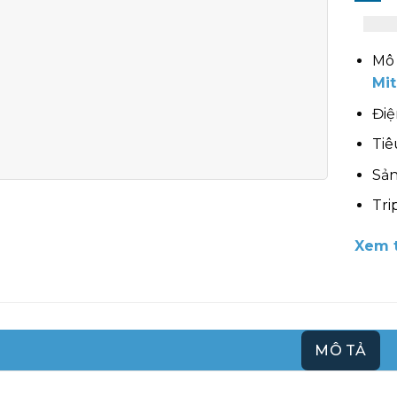
Mô 
Mit
Điệ
Tiê
Sản
Tri
Xem t
MÔ TẢ