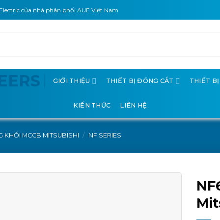
Electric của nhà phân phối AUE Việt Nam
GIỚI THIỆU
THIẾT BỊ ĐÓNG CẮT
THIẾT B
KIẾN THỨC
LIÊN HỆ
 KHỐI MCCB MITSUBISHI
/
NF SERIES
NF
Mit