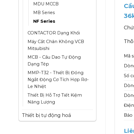
MDU MCCB
Cầ
MB Series
36
NF Series
Chứ
CONTACTOR Dạng Khối
Thôn
Máy Cắt Chân Không VCB
Mitsubishi
Mã 
MCB - Cầu Dao Tự Động
Dạng Tép
Dòn
MMP-T32 - Thiết Bị Đóng
Số c
Ngắt Động Cơ Tích Hợp Rơ-
Dòng
Le Nhiệt
Thiết Bị Hỗ Trợ Tiết Kiệm
Dòng
Năng Lượng
Điện
Thiết bị tự động hoá
Bảo
Liê