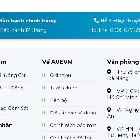
Bảo hành chính hãng
Hỗ trợ kỹ thuậ
Bảo hành 12 tháng
Hotline: 0905 677 5
ẩm
Về AUEVN
Văn phòng
Trụ sở c
Bị Đóng Cắt
Giới thiệu
Đà Nẵng
Bị Tự Động
Tuyển dụng
VP HCM
Hồ Chí Minh
Liên hệ
háp Giám Sát
VP Nghệ
Điều khoản sử dụng
An
nhận
Chính sách bảo mật
VP HN:
1
Từ Liêm, Hà 
Chính sách đổi trả