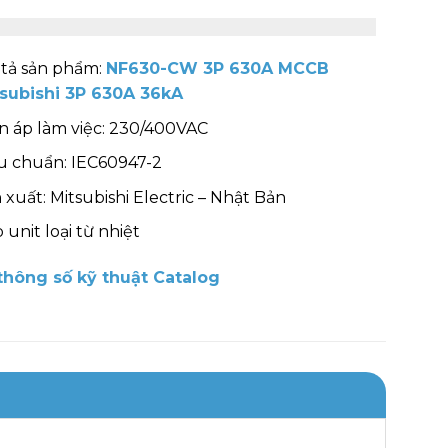
tả sản phẩm:
NF630-CW 3P 630A MCCB
subishi 3P 630A 36kA
n áp làm việc: 230/400VAC
u chuẩn: IEC60947-2
 xuất: Mitsubishi Electric – Nhật Bản
p unit loại từ nhiệt
hông số kỹ thuật Catalog