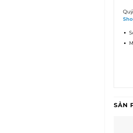
Quý
Sho
S
M
SẢN 