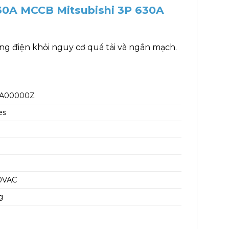
30A MCCB Mitsubishi 3P 630A
g điện khỏi nguy cơ quá tải và ngắn mạch.
4A00000Z
es
0VAC
g