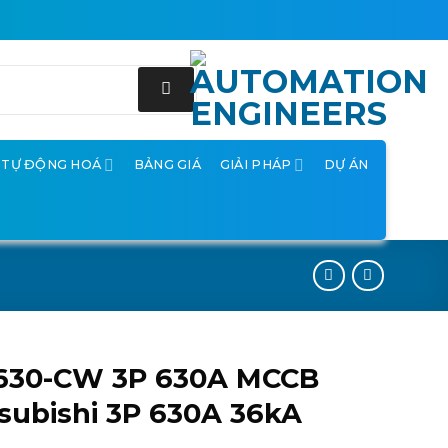
Ị TỰ ĐỘNG HOÁ
BẢNG GIÁ
GIẢI PHÁP
DỰ ÁN
630-CW 3P 630A MCCB
subishi 3P 630A 36kA