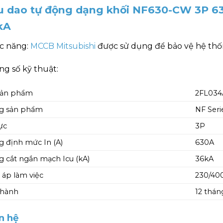
u dao tự động dạng khối NF630-CW 3P 6
kA
c năng:
MCCB Mitsubishi
được sử dụng để bảo vệ hệ thốn
g số kỹ thuật:
sản phẩm
2FL03
g sản phẩm
NF Seri
ực
3P
 định mức In (A)
630A
 cắt ngắn mạch Icu (kA)
36kA
 áp làm việc
230/40
 hành
12 thán
n hệ