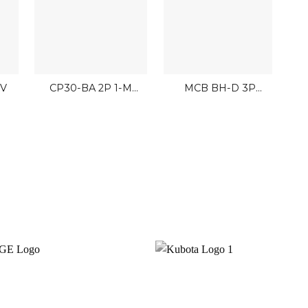
GV
CP30-BA 2P 1-M
MCB BH-D 3P
0.1A A Mitsubishi 2P
Mitsubishi
B
2.5kA