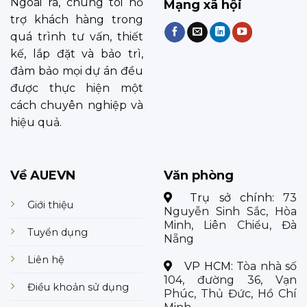
Ngoài ra, chúng tôi hỗ
Mạng xã hội
trợ khách hàng trong
quá trình tư vấn, thiết
kế, lắp đặt và bảo trì,
đảm bảo mọi dự án đều
được thực hiện một
cách chuyên nghiệp và
hiệu quả.
Về AUEVN
Văn phòng
Trụ sở chính:
73
Giới thiệu
Nguyễn Sinh Sắc, Hòa
Minh, Liên Chiểu, Đà
Tuyển dụng
Nẵng
Liên hệ
VP HCM:
Tòa nhà số
104, đường 36, Vạn
Điều khoản sử dụng
Phúc, Thủ Đức, Hồ Chí