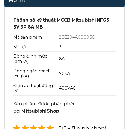
MÔ TẢ
Thông số kỹ thuật MCCB Mitsubishi
NF63-
SV 3P 8A MB
Mã sản phẩm
2CE204A00006Q
Số cực
3P
Dòng định mức
8A
Idm (A)
Dòng ngắn mạch
7.5kA
Icu (kA)
Điện áp hoạt động
400VAC
(V)
Sản phẩm được phân phối
bởi
MitsubishiShop
5/5 - (1 bình chọn)