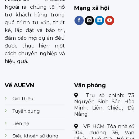
Ngoài ra, chúng tôi hỗ
Mạng xã hội
trợ khách hàng trong
quá trình tư vấn, thiết
kế, lắp đặt và bảo trì,
đảm bảo mọi dự án đều
được thực hiện một
cách chuyên nghiệp và
hiệu quả.
Về AUEVN
Văn phòng
Trụ sở chính:
73
Giới thiệu
Nguyễn Sinh Sắc, Hòa
Minh, Liên Chiểu, Đà
Tuyển dụng
Nẵng
Liên hệ
VP HCM:
Tòa nhà số
104, đường 36, Vạn
Điều khoản sử dụng
Phúc, Thủ Đức, Hồ Chí