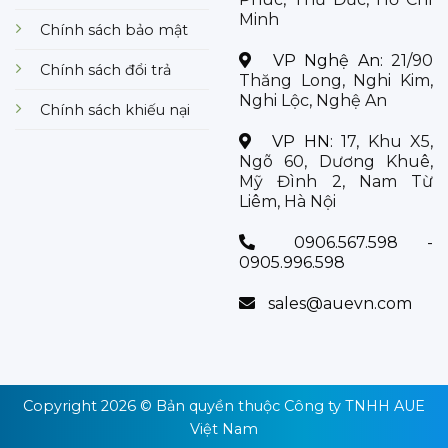
Minh
Chính sách bảo mật
VP Nghệ An:
21/90
Chính sách đổi trả
Thăng Long, Nghi Kim,
Nghi Lộc, Nghệ An
Chính sách khiếu nại
VP HN:
17, Khu X5,
Ngõ 60, Dương Khuê,
Mỹ Đình 2, Nam Từ
Liêm, Hà Nội
0906.567.598 -
0905.996.598
sales@auevn.com
Copyright 2026 © Bản quyền thuộc
Công ty TNHH AUE
Việt Nam