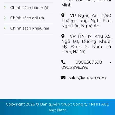
Minh
Chính sách bảo mật
VP Nghệ An:
21/90
Chính sách đổi trả
Thăng Long, Nghi Kim,
Nghi Lộc, Nghệ An
Chính sách khiếu nại
VP HN:
17, Khu X5,
Ngõ 60, Dương Khuê,
Mỹ Đình 2, Nam Từ
Liêm, Hà Nội
0906.567.598 -
0905.996.598
sales@auevn.com
Copyright 2026 © Bản quyền thuộc
Công ty TNHH AUE
Việt Nam